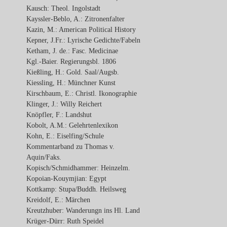
Kausch: Theol. Ingolstadt
Kayssler-Beblo, A.: Zitronenfalter
Kazin, M.: American Political History
Kepner, J.Fr.: Lyrische Gedichte/Fabeln
Ketham, J. de.: Fasc. Medicinae
Kgl.-Baier. Regierungsbl. 1806
Kießling, H.: Gold. Saal/Augsb.
Kiessling, H.: Münchner Kunst
Kirschbaum, E.: Christl. Ikonographie
Klinger, J.: Willy Reichert
Knöpfler, F.: Landshut
Kobolt, A.M.: Gelehrtenlexikon
Kohn, E.: Eiselfing/Schule
Kommentarband zu Thomas v.
Aquin/Faks.
Kopisch/Schmidhammer: Heinzelm.
Kopoian-Kouymjian: Egypt
Kottkamp: Stupa/Buddh. Heilsweg
Kreidolf, E.: Märchen
Kreutzhuber: Wanderungn ins Hl. Land
Krüger-Dürr: Ruth Speidel