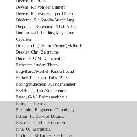
Devens, R.: Haus
Devens, R.: Von der Einheit
Devens, R.: Wasserburger Häuser
Diederen, R.: Sorolla/Ausstellung
Diepolder: Rosenheim (Hist. Atlas)
Dombrowski, D.: Jürg Meyer zur
Capellen
Dressler (Ill.): Beim Förster (Malbuch)
Drexler, Chr.: Zeiträume
Ducreux, G.M.: Christentum
Eichstätt: Student/Photo
Engelhardt/Merkel: Kinderfreund
Entkris/Endchrist: Faks. 1925
Erding/München: Kunstdenkmäler
Erziehungs-Inst./Studierende
Essen, G-W: Padmasambhava
Euler, L.: Lettres
Euripides: Fragmente (Tusculum)
Fellini, F.: Book of Dreams
Feyerabend, M.: Ottobeuren
Fina, O.: Mariastein
Fisch, G.: Richard v. Poschinger