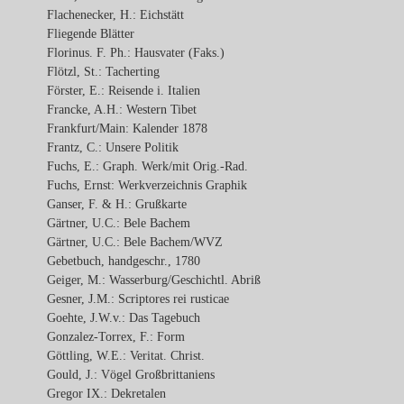
Flachenecker, H.: Eichstätt
Fliegende Blätter
Florinus. F. Ph.: Hausvater (Faks.)
Flötzl, St.: Tacherting
Förster, E.: Reisende i. Italien
Francke, A.H.: Western Tibet
Frankfurt/Main: Kalender 1878
Frantz, C.: Unsere Politik
Fuchs, E.: Graph. Werk/mit Orig.-Rad.
Fuchs, Ernst: Werkverzeichnis Graphik
Ganser, F. & H.: Grußkarte
Gärtner, U.C.: Bele Bachem
Gärtner, U.C.: Bele Bachem/WVZ
Gebetbuch, handgeschr., 1780
Geiger, M.: Wasserburg/Geschichtl. Abriß
Gesner, J.M.: Scriptores rei rusticae
Goehte, J.W.v.: Das Tagebuch
Gonzalez-Torrex, F.: Form
Göttling, W.E.: Veritat. Christ.
Gould, J.: Vögel Großbrittaniens
Gregor IX.: Dekretalen