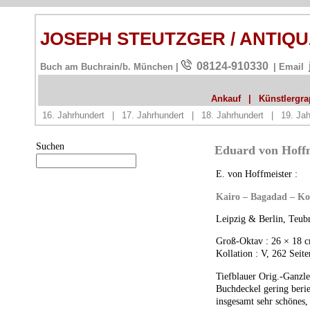
JOSEPH STEUTZGER / ANTIQ
08124-910330
Buch am Buchrain/b. München |
| Email
Ankauf
|
Künstlergrap
16. Jahrhundert
|
17. Jahrhundert
|
18. Jahrhundert
|
19. Jah
Suchen
Eduard von Hoffme
E. von Hoffmeister :
Kairo – Bagadad – Ko
Leipzig & Berlin, Teub
Groß-Oktav : 26 × 18 
Kollation : V, 262 Seite
Tiefblauer Orig.-Ganzl
Buchdeckel gering beri
insgesamt sehr schönes,