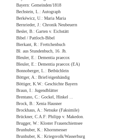
Bayern: Gemeinden/1818
Bechstein, L.: Autograph
Berkéwicz, U.: Maria Maria
Bernrieder, J.: Chronik Neubeuern
Besler, B.: Garten v. Eichstätt
Bibel / Pattloch-Bibel
Bierkant, R.: Frettchenbuch
Bl. aus Stundenbuch, 16. Jh.
Bleuler, E.: Dementia praecox
Bleuler, E.: Dementia praecox (EA)
Bonnoberger, L.: Betbüchlein
Böttger, A.: Brief/eigenhändig
Böttiger, K.W.: Geschichte Bayern
Braun, I.: Jugendblätter
Brentano, C.: Gockel, Hinkel ...
Brock, B.: Xenia Hausner
Brockhaus, A.: Netsuke (Faksimile)
Brückner, C.A.F: Philipp v. Makedon.
Brugger, W.: Kloster Frauenchiemsee
Brunhuber, K.: Khornmesser
Brunhuber, K.: Kriegsvolk/Wasserburg