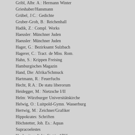
Gribl, Albr. A.: Hermann Winter
Grieshaber/Hansmann
Grübel, J.C.: Gedichte
Gruber-Groh, B.: Reichenhall
Hadik, Z.: Compl. Works
Haeusler: Münchner Juden
Haeusler: Münchner Juden
Hager, G.: Bezirksamt Sulzbach
Hagerer, C.: Tract. de Miss. Rom.
Hahn, S.: Krippen Freising
Hamburgisches Magazin
Hand, Die: Afrika/Schmuck
Hartmann, R.: Feuerfuchs
Hecht, R.A.: De statu liberorum
Heidegger, M.: Nietzsche I/II
Helm: Würzburger Universitätskirche
Helwig, O.: Luitpold-Gymn. Wasserburg
Hertwig, M.: Zeichner/Grafiker
Hippokrates: Schriften
Höchstetter, Joh. Es.: Aquas
Supracoelestes