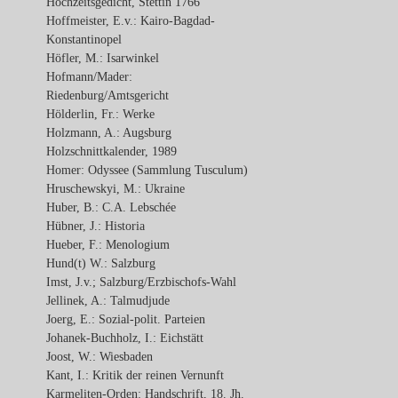
Hochzeitsgedicht, Stettin 1766
Hoffmeister, E.v.: Kairo-Bagdad-
Konstantinopel
Höfler, M.: Isarwinkel
Hofmann/Mader:
Riedenburg/Amtsgericht
Hölderlin, Fr.: Werke
Holzmann, A.: Augsburg
Holzschnittkalender, 1989
Homer: Odyssee (Sammlung Tusculum)
Hruschewskyi, M.: Ukraine
Huber, B.: C.A. Lebschée
Hübner, J.: Historia
Hueber, F.: Menologium
Hund(t) W.: Salzburg
Imst, J.v.; Salzburg/Erzbischofs-Wahl
Jellinek, A.: Talmudjude
Joerg, E.: Sozial-polit. Parteien
Johanek-Buchholz, I.: Eichstätt
Joost, W.: Wiesbaden
Kant, I.: Kritik der reinen Vernunft
Karmeliten-Orden: Handschrift, 18. Jh.