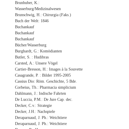
Brunhuber, K.:
Wasserburg/Medizinalwesen
Brunschwig, H.: Chirurgia (Faks.)
Buch der Welt: 1846
Buchankauf
Buchankauf
Buchankauf
Bücher/Wasserburg
Burghardt, G.: Komödianten
Butler, S. : Hudibras
Carsted, A.: Unsere Vögel
Cartier-Bresson, H.: Images à la Souvette
Casagrande, P. : Bilder 1995-2005
Cassius Dio: Röm. Geschichte, 5 Bde.
Corbeius, Th.: Pharmacia simplicium
Dahlmann, J.: Indische Fahrten
De Luccia, P.M.: De Jure Cap. dec.
Decker, C.v.: Strategie
Decker, J.H.: Nachspiele
Deraparnaud, J. Ph.: Weichtiere
Deraparnaud, J. Ph.: Weichtiere