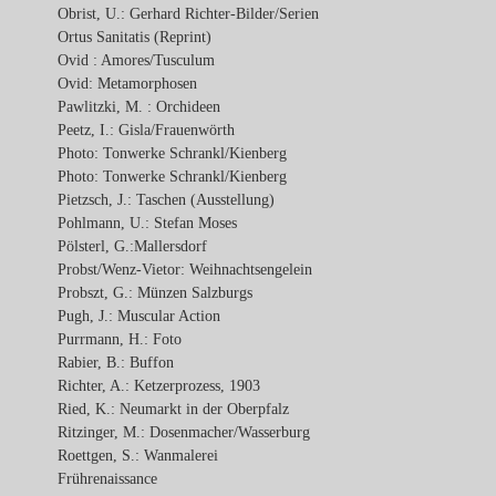
Obrist, U.: Gerhard Richter-Bilder/Serien
Ortus Sanitatis (Reprint)
Ovid : Amores/Tusculum
Ovid: Metamorphosen
Pawlitzki, M. : Orchideen
Peetz, I.: Gisla/Frauenwörth
Photo: Tonwerke Schrankl/Kienberg
Photo: Tonwerke Schrankl/Kienberg
Pietzsch, J.: Taschen (Ausstellung)
Pohlmann, U.: Stefan Moses
Pölsterl, G.:Mallersdorf
Probst/Wenz-Vietor: Weihnachtsengelein
Probszt, G.: Münzen Salzburgs
Pugh, J.: Muscular Action
Purrmann, H.: Foto
Rabier, B.: Buffon
Richter, A.: Ketzerprozess, 1903
Ried, K.: Neumarkt in der Oberpfalz
Ritzinger, M.: Dosenmacher/Wasserburg
Roettgen, S.: Wanmalerei
Frührenaissance