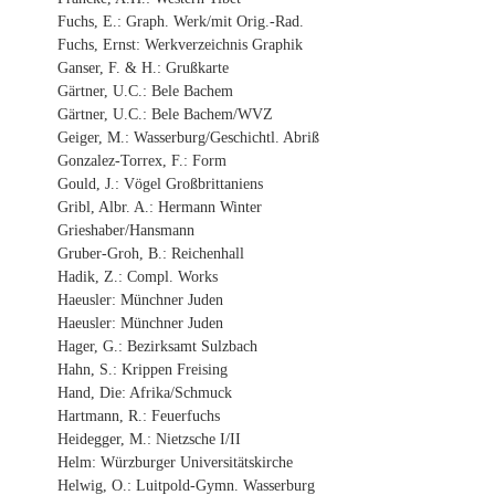
Fuchs, E.: Graph. Werk/mit Orig.-Rad.
Fuchs, Ernst: Werkverzeichnis Graphik
Ganser, F. & H.: Grußkarte
Gärtner, U.C.: Bele Bachem
Gärtner, U.C.: Bele Bachem/WVZ
Geiger, M.: Wasserburg/Geschichtl. Abriß
Gonzalez-Torrex, F.: Form
Gould, J.: Vögel Großbrittaniens
Gribl, Albr. A.: Hermann Winter
Grieshaber/Hansmann
Gruber-Groh, B.: Reichenhall
Hadik, Z.: Compl. Works
Haeusler: Münchner Juden
Haeusler: Münchner Juden
Hager, G.: Bezirksamt Sulzbach
Hahn, S.: Krippen Freising
Hand, Die: Afrika/Schmuck
Hartmann, R.: Feuerfuchs
Heidegger, M.: Nietzsche I/II
Helm: Würzburger Universitätskirche
Helwig, O.: Luitpold-Gymn. Wasserburg