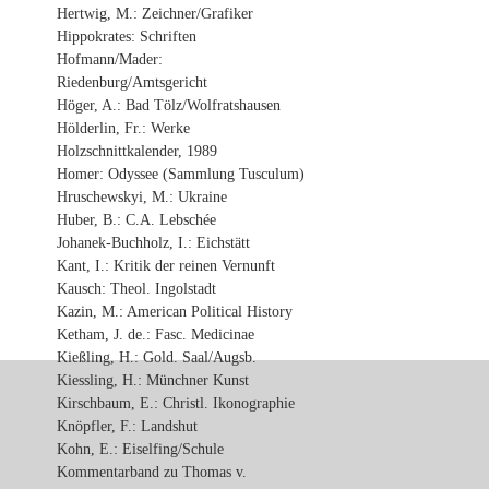
Hertwig, M.: Zeichner/Grafiker
Hippokrates: Schriften
Hofmann/Mader:
Riedenburg/Amtsgericht
Höger, A.: Bad Tölz/Wolfratshausen
Hölderlin, Fr.: Werke
Holzschnittkalender, 1989
Homer: Odyssee (Sammlung Tusculum)
Hruschewskyi, M.: Ukraine
Huber, B.: C.A. Lebschée
Johanek-Buchholz, I.: Eichstätt
Kant, I.: Kritik der reinen Vernunft
Kausch: Theol. Ingolstadt
Kazin, M.: American Political History
Ketham, J. de.: Fasc. Medicinae
Kießling, H.: Gold. Saal/Augsb.
Kiessling, H.: Münchner Kunst
Kirschbaum, E.: Christl. Ikonographie
Knöpfler, F.: Landshut
Kohn, E.: Eiselfing/Schule
Kommentarband zu Thomas v.