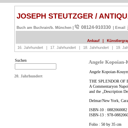
JOSEPH STEUTZGER / ANTIQ
08124-910330
Buch am Buchrain/b. München |
| Email
Ankauf
|
Künstlergrap
16. Jahrhundert
|
17. Jahrhundert
|
18. Jahrhundert
|
19. Jah
Suchen
Angele Kopoian-K
Angele Kopoian-Kouymj
20. Jahrhundert
THE
SPLENDOR
OF
A Commentaryon Napole
and the „Description D
Delmar/New York, Cara
ISBN
-10 : 0882060082
ISBN
-13 : 978-088206
Folio : 50 by 35 cm