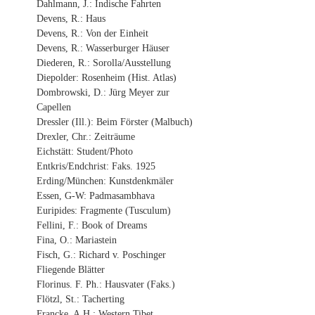
Dahlmann, J.: Indische Fahrten
Devens, R.: Haus
Devens, R.: Von der Einheit
Devens, R.: Wasserburger Häuser
Diederen, R.: Sorolla/Ausstellung
Diepolder: Rosenheim (Hist. Atlas)
Dombrowski, D.: Jürg Meyer zur
Capellen
Dressler (Ill.): Beim Förster (Malbuch)
Drexler, Chr.: Zeiträume
Eichstätt: Student/Photo
Entkris/Endchrist: Faks. 1925
Erding/München: Kunstdenkmäler
Essen, G-W: Padmasambhava
Euripides: Fragmente (Tusculum)
Fellini, F.: Book of Dreams
Fina, O.: Mariastein
Fisch, G.: Richard v. Poschinger
Fliegende Blätter
Florinus. F. Ph.: Hausvater (Faks.)
Flötzl, St.: Tacherting
Francke, A.H.: Western Tibet