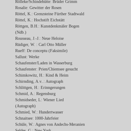
Rölleke/Schindehütte: Brüder Grimm
Rosalie: Gewitter der Rosen
Röttel, K.: Grenzsteine Fürther Stadtwald
Röttel, K.: Hochstift Eichstätt
Röttgen, B.H.: Kunstdenkmäler Bogen
(Ndb.)
Rousseau, J.-J.: Neue Heloise
Rüdiger, W. : Carl Otto Müller
Rueff: De conceptu (Faksimile)
Sallust: Werke
Schaufenster/Laden in Wasserburg
Schaufenster: Prien/Chiemsee gesucht
Schimkowitz, H.: Kind & Heim
Schirnding, A.v..: Autograph
Schlittgen, H.: Erinngerungen
Schmid, A.: Regensburg
Schmidseder, L: Wiener Lied
(Autograph)
Schmied, W.: Hundertwasser
Schnaitsee: 1000-Jahrfeier
Schüle, W.: Agnes von Andechs-Meranien
Seldes, G.: New York