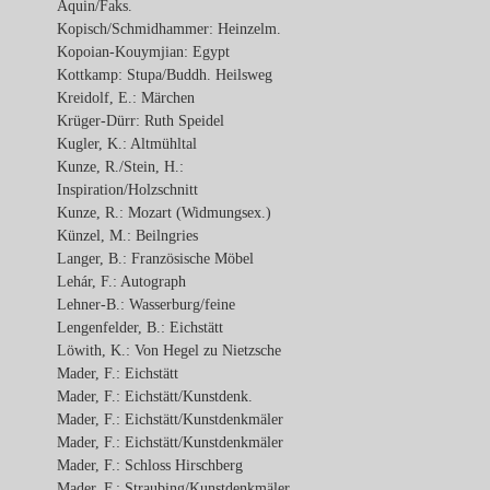
Aquin/Faks.
Kopisch/Schmidhammer: Heinzelm.
Kopoian-Kouymjian: Egypt
Kottkamp: Stupa/Buddh. Heilsweg
Kreidolf, E.: Märchen
Krüger-Dürr: Ruth Speidel
Kugler, K.: Altmühltal
Kunze, R./Stein, H.:
Inspiration/Holzschnitt
Kunze, R.: Mozart (Widmungsex.)
Künzel, M.: Beilngries
Langer, B.: Französische Möbel
Lehár, F.: Autograph
Lehner-B.: Wasserburg/feine
Lengenfelder, B.: Eichstätt
Löwith, K.: Von Hegel zu Nietzsche
Mader, F.: Eichstätt
Mader, F.: Eichstätt/Kunstdenk.
Mader, F.: Eichstätt/Kunstdenkmäler
Mader, F.: Eichstätt/Kunstdenkmäler
Mader, F.: Schloss Hirschberg
Mader, F.: Straubing/Kunstdenkmäler