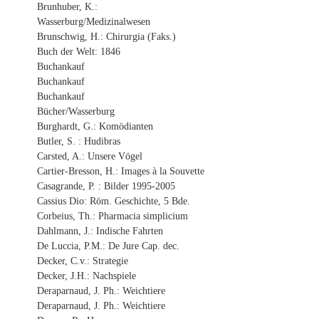
Brunhuber, K.:
Wasserburg/Medizinalwesen
Brunschwig, H.: Chirurgia (Faks.)
Buch der Welt: 1846
Buchankauf
Buchankauf
Buchankauf
Bücher/Wasserburg
Burghardt, G.: Komödianten
Butler, S. : Hudibras
Carsted, A.: Unsere Vögel
Cartier-Bresson, H.: Images à la Souvette
Casagrande, P. : Bilder 1995-2005
Cassius Dio: Röm. Geschichte, 5 Bde.
Corbeius, Th.: Pharmacia simplicium
Dahlmann, J.: Indische Fahrten
De Luccia, P.M.: De Jure Cap. dec.
Decker, C.v.: Strategie
Decker, J.H.: Nachspiele
Deraparnaud, J. Ph.: Weichtiere
Deraparnaud, J. Ph.: Weichtiere