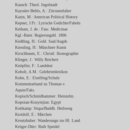
Kausch: Theol. Ingolstadt
Kayssler-Beblo, A.: Zitronenfalter
Kazin, M.: American Political History
Kepner, J.Fr.: Lyrische Gedichte/Fabeln
Ketham, J. de.: Fasc. Medicinae
Kgl.-Baier. Regierungsbl. 1806
Kießling, H.: Gold. Saal/Augsb.
Kiessling, H.: Münchner Kunst
Kirschbaum, E.: Christl. Ikonographie
Klinger, J.: Willy Reichert
Knöpfler, F.: Landshut
Kobolt, A.M.: Gelehrtenlexikon
Kohn, E.: Eiselfing/Schule
Kommentarband zu Thomas v.
Aquin/Faks.
Kopisch/Schmidhammer: Heinzelm.
Kopoian-Kouymjian: Egypt
Kottkamp: Stupa/Buddh. Heilsweg
Kreidolf, E.: Märchen
Kreutzhuber: Wanderungn ins Hl. Land
Krüger-Dürr: Ruth Speidel