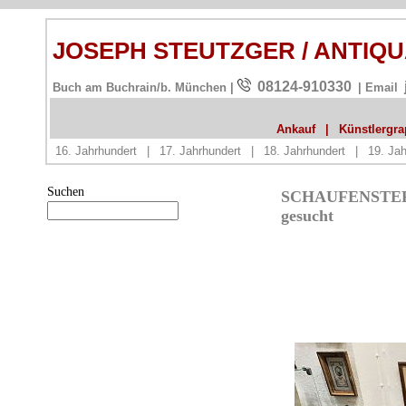
JOSEPH STEUTZGER / ANTIQ
08124-910330
Buch am Buchrain/b. München |
| Email
Ankauf
|
Künstlergrap
16. Jahrhundert
|
17. Jahrhundert
|
18. Jahrhundert
|
19. Jah
Suchen
SCHAUFENSTER b
gesucht