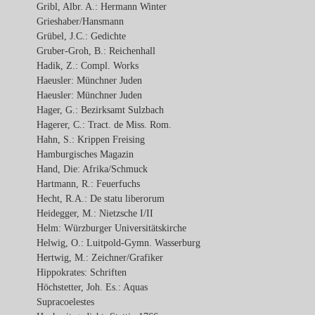
Gribl, Albr. A.: Hermann Winter
Grieshaber/Hansmann
Grübel, J.C.: Gedichte
Gruber-Groh, B.: Reichenhall
Hadik, Z.: Compl. Works
Haeusler: Münchner Juden
Haeusler: Münchner Juden
Hager, G.: Bezirksamt Sulzbach
Hagerer, C.: Tract. de Miss. Rom.
Hahn, S.: Krippen Freising
Hamburgisches Magazin
Hand, Die: Afrika/Schmuck
Hartmann, R.: Feuerfuchs
Hecht, R.A.: De statu liberorum
Heidegger, M.: Nietzsche I/II
Helm: Würzburger Universitätskirche
Helwig, O.: Luitpold-Gymn. Wasserburg
Hertwig, M.: Zeichner/Grafiker
Hippokrates: Schriften
Höchstetter, Joh. Es.: Aquas
Supracoelestes