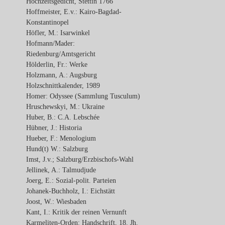
Hochzeitsgedicht, Stettin 1766
Hoffmeister, E.v.: Kairo-Bagdad-
Konstantinopel
Höfler, M.: Isarwinkel
Hofmann/Mader:
Riedenburg/Amtsgericht
Hölderlin, Fr.: Werke
Holzmann, A.: Augsburg
Holzschnittkalender, 1989
Homer: Odyssee (Sammlung Tusculum)
Hruschewskyi, M.: Ukraine
Huber, B.: C.A. Lebschée
Hübner, J.: Historia
Hueber, F.: Menologium
Hund(t) W.: Salzburg
Imst, J.v.; Salzburg/Erzbischofs-Wahl
Jellinek, A.: Talmudjude
Joerg, E.: Sozial-polit. Parteien
Johanek-Buchholz, I.: Eichstätt
Joost, W.: Wiesbaden
Kant, I.: Kritik der reinen Vernunft
Karmeliten-Orden: Handschrift, 18. Jh.