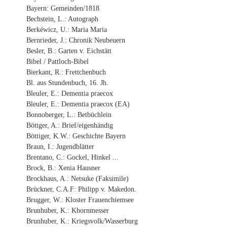
Bayern: Gemeinden/1818
Bechstein, L.: Autograph
Berkéwicz, U.: Maria Maria
Bernrieder, J.: Chronik Neubeuern
Besler, B.: Garten v. Eichstätt
Bibel / Pattloch-Bibel
Bierkant, R.: Frettchenbuch
Bl. aus Stundenbuch, 16. Jh.
Bleuler, E.: Dementia praecox
Bleuler, E.: Dementia praecox (EA)
Bonnoberger, L.: Betbüchlein
Böttger, A.: Brief/eigenhändig
Böttiger, K.W.: Geschichte Bayern
Braun, I.: Jugendblätter
Brentano, C.: Gockel, Hinkel ...
Brock, B.: Xenia Hausner
Brockhaus, A.: Netsuke (Faksimile)
Brückner, C.A.F: Philipp v. Makedon.
Brugger, W.: Kloster Frauenchiemsee
Brunhuber, K.: Khornmesser
Brunhuber, K.: Kriegsvolk/Wasserburg