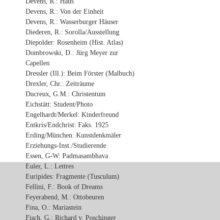
Devens, R.: Haus
Devens, R.: Von der Einheit
Devens, R.: Wasserburger Häuser
Diederen, R.: Sorolla/Ausstellung
Diepolder: Rosenheim (Hist. Atlas)
Dombrowski, D.: Jürg Meyer zur
Capellen
Dressler (Ill.): Beim Förster (Malbuch)
Drexler, Chr.: Zeiträume
Ducreux, G.M.: Christentum
Eichstätt: Student/Photo
Engelhardt/Merkel: Kinderfreund
Entkris/Endchrist: Faks. 1925
Erding/München: Kunstdenkmäler
Erziehungs-Inst./Studierende
Essen, G-W: Padmasambhava
Euler, L.: Lettres
Euripides: Fragmente (Tusculum)
Fellini, F.: Book of Dreams
Feyerabend, M.: Ottobeuren
Fina, O.: Mariastein
Fisch, G.: Richard v. Poschinger