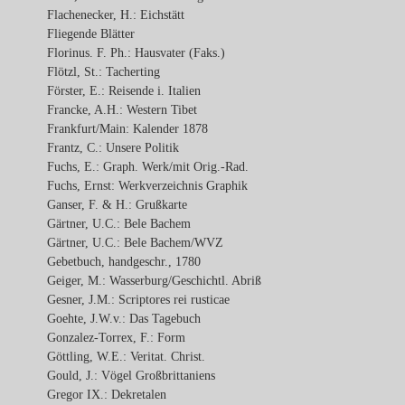
Flachenecker, H.: Eichstätt
Fliegende Blätter
Florinus. F. Ph.: Hausvater (Faks.)
Flötzl, St.: Tacherting
Förster, E.: Reisende i. Italien
Francke, A.H.: Western Tibet
Frankfurt/Main: Kalender 1878
Frantz, C.: Unsere Politik
Fuchs, E.: Graph. Werk/mit Orig.-Rad.
Fuchs, Ernst: Werkverzeichnis Graphik
Ganser, F. & H.: Grußkarte
Gärtner, U.C.: Bele Bachem
Gärtner, U.C.: Bele Bachem/WVZ
Gebetbuch, handgeschr., 1780
Geiger, M.: Wasserburg/Geschichtl. Abriß
Gesner, J.M.: Scriptores rei rusticae
Goehte, J.W.v.: Das Tagebuch
Gonzalez-Torrex, F.: Form
Göttling, W.E.: Veritat. Christ.
Gould, J.: Vögel Großbrittaniens
Gregor IX.: Dekretalen