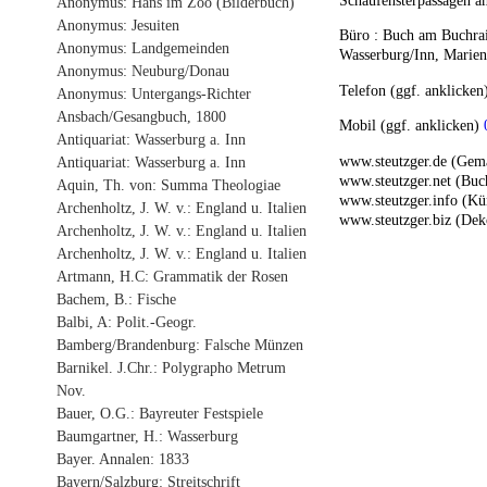
Schaufensterpassagen a
Anonymus: Hans im Zoo (Bilderbuch)
Anonymus: Jesuiten
Büro : Buch am Buchrai
Anonymus: Landgemeinden
Wasserburg/Inn, Marienp
Anonymus: Neuburg/Donau
Telefon (ggf. anklicke
Anonymus: Untergangs-Richter
Ansbach/Gesangbuch, 1800
Mobil (ggf. anklicken)
Antiquariat: Wasserburg a. Inn
www.steutzger.de (Gem
Antiquariat: Wasserburg a. Inn
www.steutzger.net (Buch
Aquin, Th. von: Summa Theologiae
www.steutzger.info (Kü
Archenholtz, J. W. v.: England u. Italien
www.steutzger.biz (Dek
Archenholtz, J. W. v.: England u. Italien
Archenholtz, J. W. v.: England u. Italien
Artmann, H.C: Grammatik der Rosen
Bachem, B.: Fische
Balbi, A: Polit.-Geogr.
Bamberg/Brandenburg: Falsche Münzen
Barnikel. J.Chr.: Polygrapho Metrum
Nov.
Bauer, O.G.: Bayreuter Festspiele
Baumgartner, H.: Wasserburg
Bayer. Annalen: 1833
Bayern/Salzburg: Streitschrift