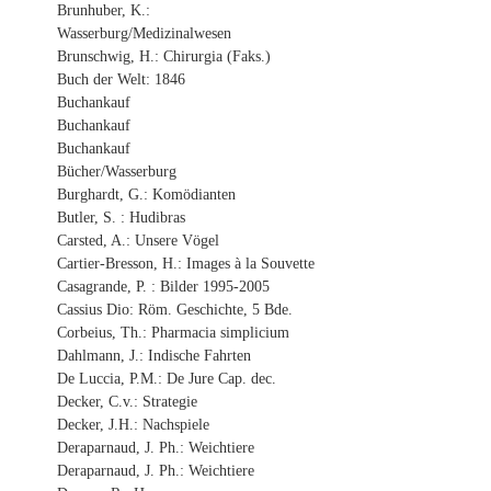
Brunhuber, K.:
Wasserburg/Medizinalwesen
Brunschwig, H.: Chirurgia (Faks.)
Buch der Welt: 1846
Buchankauf
Buchankauf
Buchankauf
Bücher/Wasserburg
Burghardt, G.: Komödianten
Butler, S. : Hudibras
Carsted, A.: Unsere Vögel
Cartier-Bresson, H.: Images à la Souvette
Casagrande, P. : Bilder 1995-2005
Cassius Dio: Röm. Geschichte, 5 Bde.
Corbeius, Th.: Pharmacia simplicium
Dahlmann, J.: Indische Fahrten
De Luccia, P.M.: De Jure Cap. dec.
Decker, C.v.: Strategie
Decker, J.H.: Nachspiele
Deraparnaud, J. Ph.: Weichtiere
Deraparnaud, J. Ph.: Weichtiere