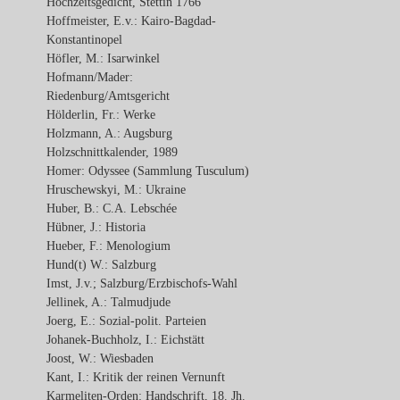
Hochzeitsgedicht, Stettin 1766
Hoffmeister, E.v.: Kairo-Bagdad-
Konstantinopel
Höfler, M.: Isarwinkel
Hofmann/Mader:
Riedenburg/Amtsgericht
Hölderlin, Fr.: Werke
Holzmann, A.: Augsburg
Holzschnittkalender, 1989
Homer: Odyssee (Sammlung Tusculum)
Hruschewskyi, M.: Ukraine
Huber, B.: C.A. Lebschée
Hübner, J.: Historia
Hueber, F.: Menologium
Hund(t) W.: Salzburg
Imst, J.v.; Salzburg/Erzbischofs-Wahl
Jellinek, A.: Talmudjude
Joerg, E.: Sozial-polit. Parteien
Johanek-Buchholz, I.: Eichstätt
Joost, W.: Wiesbaden
Kant, I.: Kritik der reinen Vernunft
Karmeliten-Orden: Handschrift, 18. Jh.