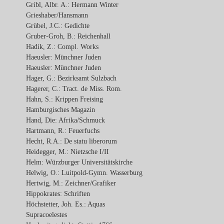
Gribl, Albr. A.: Hermann Winter
Grieshaber/Hansmann
Grübel, J.C.: Gedichte
Gruber-Groh, B.: Reichenhall
Hadik, Z.: Compl. Works
Haeusler: Münchner Juden
Haeusler: Münchner Juden
Hager, G.: Bezirksamt Sulzbach
Hagerer, C.: Tract. de Miss. Rom.
Hahn, S.: Krippen Freising
Hamburgisches Magazin
Hand, Die: Afrika/Schmuck
Hartmann, R.: Feuerfuchs
Hecht, R.A.: De statu liberorum
Heidegger, M.: Nietzsche I/II
Helm: Würzburger Universitätskirche
Helwig, O.: Luitpold-Gymn. Wasserburg
Hertwig, M.: Zeichner/Grafiker
Hippokrates: Schriften
Höchstetter, Joh. Es.: Aquas
Supracoelestes