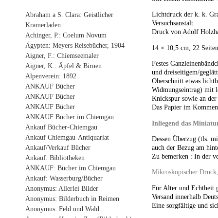
Lichtdruck der k. k. Gr
Abraham a S. Clara: Geistlicher
Versuchsanstalt.
Kramerladen
Druck von Adolf Holzh
Achinger, P.: Coelum Novum
Ägypten: Meyers Reisebücher, 1904
14 × 10,5 cm, 22 Seiten
Aigner, F.: Chiemseemaler
Festes Ganzleinenbänd
Aigner, K.: Äpfel & Birnen
und dreiseitigem/geglät
Alpenverein: 1892
Oberschnitt etwas lichtb
ANKAUF Bücher
Widmungseintrag) mit le
ANKAUF Bücher
Knickspur sowie an der 
ANKAUF Bücher
Das Papier im Kommenta
ANKAUF Bücher im Chiemgau
Inliegend das Miniatur
Ankauf Bücher-Chiemgau
Ankauf Chiemgau-Antiquariat
Dessen Überzug (tls. m
Ankauf/Verkauf Bücher
auch der Bezug am hint
Zu bemerken : In der ve
Ankauf: Bibliotheken
ANKAUF: Bücher im Chiemgau
Mikroskopischer Druck,
Ankauf: Wasserburg/Bücher
Für Alter und Echtheit 
Anonymus: Allerlei Bilder
Versand innerhalb Deuts
Anonymus: Bilderbuch in Reimen
Eine sorgfältige und sic
Anonymus: Feld und Wald