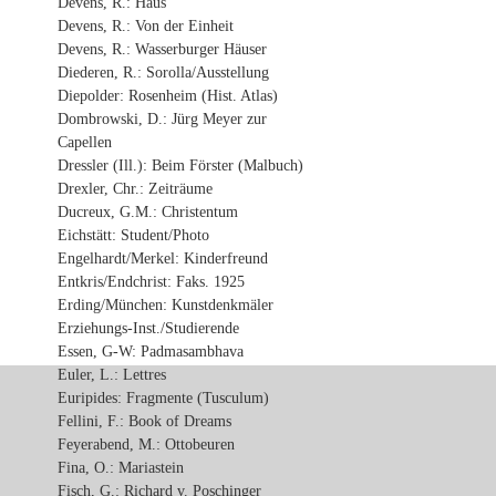
Devens, R.: Haus
Devens, R.: Von der Einheit
Devens, R.: Wasserburger Häuser
Diederen, R.: Sorolla/Ausstellung
Diepolder: Rosenheim (Hist. Atlas)
Dombrowski, D.: Jürg Meyer zur
Capellen
Dressler (Ill.): Beim Förster (Malbuch)
Drexler, Chr.: Zeiträume
Ducreux, G.M.: Christentum
Eichstätt: Student/Photo
Engelhardt/Merkel: Kinderfreund
Entkris/Endchrist: Faks. 1925
Erding/München: Kunstdenkmäler
Erziehungs-Inst./Studierende
Essen, G-W: Padmasambhava
Euler, L.: Lettres
Euripides: Fragmente (Tusculum)
Fellini, F.: Book of Dreams
Feyerabend, M.: Ottobeuren
Fina, O.: Mariastein
Fisch, G.: Richard v. Poschinger