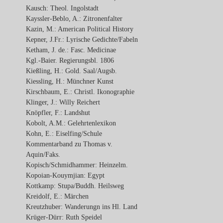
Kausch: Theol. Ingolstadt
Kayssler-Beblo, A.: Zitronenfalter
Kazin, M.: American Political History
Kepner, J.Fr.: Lyrische Gedichte/Fabeln
Ketham, J. de.: Fasc. Medicinae
Kgl.-Baier. Regierungsbl. 1806
Kießling, H.: Gold. Saal/Augsb.
Kiessling, H.: Münchner Kunst
Kirschbaum, E.: Christl. Ikonographie
Klinger, J.: Willy Reichert
Knöpfler, F.: Landshut
Kobolt, A.M.: Gelehrtenlexikon
Kohn, E.: Eiselfing/Schule
Kommentarband zu Thomas v.
Aquin/Faks.
Kopisch/Schmidhammer: Heinzelm.
Kopoian-Kouymjian: Egypt
Kottkamp: Stupa/Buddh. Heilsweg
Kreidolf, E.: Märchen
Kreutzhuber: Wanderungn ins Hl. Land
Krüger-Dürr: Ruth Speidel