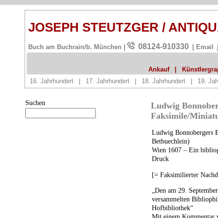
JOSEPH STEUTZGER / ANTIQ
08124-910330
Buch am Buchrain/b. München |
| Email
Ankauf
|
Künstlergrap
16. Jahrhundert
|
17. Jahrhundert
|
18. Jahrhundert
|
19. Jah
Suchen
Ludwig Bonnoberg
Faksimile/Miniat
Ludwig Bonnobergers Be
Betbuechlein)
Wien 1607 – Ein biblio
Druck
[= Faksimilierter Nach
„Den am 29. September
versammelten Bibliophi
Hofbibliothek“
Mit einem Kommentar v