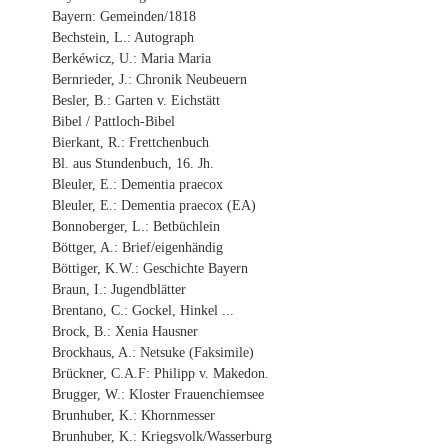
Bayern: Gemeinden/1818
Bechstein, L.: Autograph
Berkéwicz, U.: Maria Maria
Bernrieder, J.: Chronik Neubeuern
Besler, B.: Garten v. Eichstätt
Bibel / Pattloch-Bibel
Bierkant, R.: Frettchenbuch
Bl. aus Stundenbuch, 16. Jh.
Bleuler, E.: Dementia praecox
Bleuler, E.: Dementia praecox (EA)
Bonnoberger, L.: Betbüchlein
Böttger, A.: Brief/eigenhändig
Böttiger, K.W.: Geschichte Bayern
Braun, I.: Jugendblätter
Brentano, C.: Gockel, Hinkel ...
Brock, B.: Xenia Hausner
Brockhaus, A.: Netsuke (Faksimile)
Brückner, C.A.F: Philipp v. Makedon.
Brugger, W.: Kloster Frauenchiemsee
Brunhuber, K.: Khornmesser
Brunhuber, K.: Kriegsvolk/Wasserburg