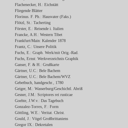
Flachenecker, H.: Eichstätt
Fliegende Blätter
Florinus. F. Ph.: Hausvater (Faks.)
Flötzl, St.: Tacherting
Förster, E.: Reisende i. Italien
Francke, A.H.: Western Tibet
Frankfurt/Main: Kalender 1878
Frantz, C.: Unsere Politik
Fuchs, E.: Graph. Werk/mit Orig.-Rad.
Fuchs, Ernst: Werkverzeichnis Graphik
Ganser, F. & H.: Grußkarte
Gärtner, U.C.: Bele Bachem
Gärtner, U.C.: Bele Bachem/WVZ
Gebetbuch, handgeschr., 1780
Geiger, M.: Wasserburg/Geschichtl. Abriß
Gesner, J.M.: Scriptores rei rusticae
Goehte, J.W.v.: Das Tagebuch
Gonzalez-Torrex, F.: Form
Göttling, W.E.: Veritat. Christ.
Gould, J.: Vögel Großbrittaniens
Gregor IX.: Dekretalen