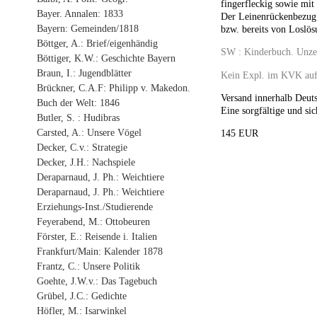
fingerfleckig sowie mit
Bayer. Annalen: 1833
Der Leinenrückenbezug g
Bayern: Gemeinden/1818
bzw. bereits von Loslös
Böttger, A.: Brief/eigenhändig
SW : Kinderbuch. Unzer
Böttiger, K.W.: Geschichte Bayern
Braun, I.: Jugendblätter
Kein Expl. im
KVK
auf
Brückner, C.A.F: Philipp v. Makedon.
Versand innerhalb Deuts
Buch der Welt: 1846
Eine sorgfältige und sic
Butler, S. : Hudibras
Carsted, A.: Unsere Vögel
145 EUR
Decker, C.v.: Strategie
Decker, J.H.: Nachspiele
Deraparnaud, J. Ph.: Weichtiere
Deraparnaud, J. Ph.: Weichtiere
Erziehungs-Inst./Studierende
Feyerabend, M.: Ottobeuren
Förster, E.: Reisende i. Italien
Frankfurt/Main: Kalender 1878
Frantz, C.: Unsere Politik
Goehte, J.W.v.: Das Tagebuch
Grübel, J.C.: Gedichte
Höfler, M.: Isarwinkel