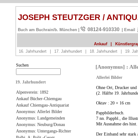
JOSEPH STEUTZGER / ANTIQ
08124-910330
Buch am Buchrain/b. München |
| Email
Ankauf
|
Künstlergrap
16. Jahrhundert
|
17. Jahrhundert
|
18. Jahrhundert
|
19. Jah
Suchen
[Anonymus] : Alle
Allerlei Bilder
19. Jahrhundert
Ohne Ort, Drucker und 
Alpenverein: 1892
(2. Hälfte 19. Jahrhunde
Ankauf Bücher-Chiemgau
Oktav : 20 × 16 cm
Ankauf Chiemgau-Antiquariat
Anonymus: Allerlei Bilder
Pappbilderbuch.
Anonymus: Landgemeinden
7 nn. Pappbl., die Illus
Mit Ausnahme des hint. 
Anonymus: Neuburg/Donau
Anonymus: Untergangs-Richter
Der Einband sehr stark 
Balbi, A: Polit.-Geogr.