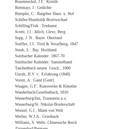
Rosenmerkel, J.F.: Kreuth
Rottmayr, J.: Gedichte
Rümpler, C.: Ratgeber Haus- u. Hof
Schiller/Humboldt Briefwechsel
Schilling/Fink : Tonkunst
Scotti, J.J.: Jülich, Cleve, Berg
Sepp, J. N.: Bayer. Oberland
Staffler, J.J.: Tirol & Vorarlberg, 1847
Steub, L.: Bay. Hochland
Sulzbacher Kalender: 1867-70
Sulzbacher Kalender: Sammelband
Taschenbuch neuest. Gesch., 1800
Unruh, H.V. v.: Erfahrung (1848)
Voisin, A.: Gand [Gent]
Waagen, G.F.: Kunswerke & Künstler
Wanderbuch/Gesellenbuch, 1810
Wasserburg/Inn, Traunstein u.a.
Wasserburg/St. Nikolai-Bruderschaft
Wenzel, G.I.: Mann von Welt
Werber, W.J.A.: Griesbach
Williams, S. Wells: Chinesische Reich
Zinzendorf/Petersen