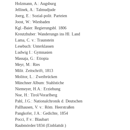
Holzmann, A.: Augsburg
Jellinek, A.: Talmudjude
Joerg, E.: Sozial-polit. Parteien
Joost, W.: Wiesbaden
Kgl.-Baier. Regierungsbl. 1806
Kreutzhuber: Wanderungn ins Hl. Land
Lama, C. v.: Traunstein
Lesebuch: Unterklassen
Ludwig I.: Gymnasien
Massaja, G.: Etiopia
Meyr, M.: Ries
Milit. Zeitschrift, 1813
Molitor, L.: Zweibrücken
Münchner Album: Stahlstiche
Niemeyer, H.A.: Erziehung
Noe, H.: Tirol/Vorarlberg
Pahl, J.G.: Nationalchronik d. Deutschen
Pallhausen, V. v.: Röm. Heerstraßen
Pangkofer, J.A.: Gedichte, 1854
Pocci, F.v.: Blaubart
Raubmörder/1834 (Einblattdr.)