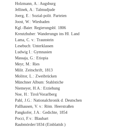
Holzmann, A.: Augsburg
Jellinek, A.: Talmudjude
Joerg, E.: Sozial-polit. Parteien
Joost, W.: Wiesbaden
Kgl.-Baier. Regierungsbl. 1806
Kreutzhuber: Wanderungn ins Hl. Land
Lama, C. v.: Traunstein
Lesebuch: Unterklassen
Ludwig I.: Gymnasien
Massaja, G.: Etiopia
Meyr, M.: Ries
Milit. Zeitschrift, 1813
Molitor, L.: Zweibrücken
Münchner Album: Stahlstiche
Niemeyer, H.A.: Erziehung
Noe, H.: Tirol/Vorarlberg
Pahl, J.G.: Nationalchronik d. Deutschen
Pallhausen, V. v.: Röm. Heerstraßen
Pangkofer, J.A.: Gedichte, 1854
Pocci, F.v.: Blaubart
Raubmörder/1834 (Einblattdr.)