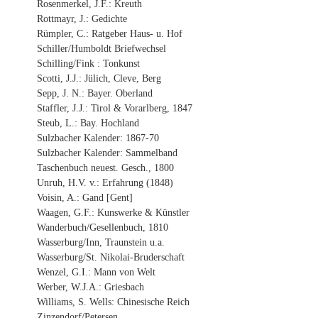
Rosenmerkel, J.F.: Kreuth
Rottmayr, J.: Gedichte
Rümpler, C.: Ratgeber Haus- u. Hof
Schiller/Humboldt Briefwechsel
Schilling/Fink : Tonkunst
Scotti, J.J.: Jülich, Cleve, Berg
Sepp, J. N.: Bayer. Oberland
Staffler, J.J.: Tirol & Vorarlberg, 1847
Steub, L.: Bay. Hochland
Sulzbacher Kalender: 1867-70
Sulzbacher Kalender: Sammelband
Taschenbuch neuest. Gesch., 1800
Unruh, H.V. v.: Erfahrung (1848)
Voisin, A.: Gand [Gent]
Waagen, G.F.: Kunswerke & Künstler
Wanderbuch/Gesellenbuch, 1810
Wasserburg/Inn, Traunstein u.a.
Wasserburg/St. Nikolai-Bruderschaft
Wenzel, G.I.: Mann von Welt
Werber, W.J.A.: Griesbach
Williams, S. Wells: Chinesische Reich
Zinzendorf/Petersen