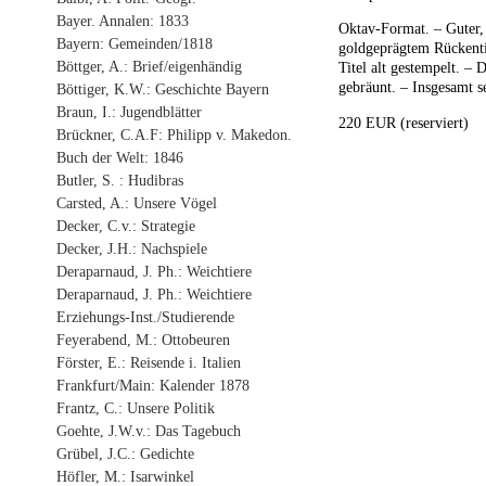
Bayer. Annalen: 1833
Oktav-Format. – Guter, 
Bayern: Gemeinden/1818
goldgeprägtem Rückentit
Böttger, A.: Brief/eigenhändig
Titel alt gestempelt. – 
gebräunt. – Insgesamt 
Böttiger, K.W.: Geschichte Bayern
Braun, I.: Jugendblätter
220 EUR (reserviert)
Brückner, C.A.F: Philipp v. Makedon.
Buch der Welt: 1846
Butler, S. : Hudibras
Carsted, A.: Unsere Vögel
Decker, C.v.: Strategie
Decker, J.H.: Nachspiele
Deraparnaud, J. Ph.: Weichtiere
Deraparnaud, J. Ph.: Weichtiere
Erziehungs-Inst./Studierende
Feyerabend, M.: Ottobeuren
Förster, E.: Reisende i. Italien
Frankfurt/Main: Kalender 1878
Frantz, C.: Unsere Politik
Goehte, J.W.v.: Das Tagebuch
Grübel, J.C.: Gedichte
Höfler, M.: Isarwinkel