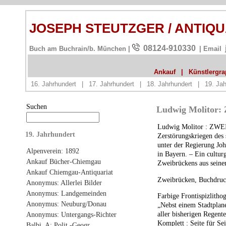
JOSEPH STEUTZGER / ANTIQ
08124-910330
Buch am Buchrain/b. München |
| Email
Ankauf
|
Künstlergrap
16. Jahrhundert
|
17. Jahrhundert
|
18. Jahrhundert
|
19. Jah
Suchen
Ludwig Molitor: 
Ludwig Molitor :
ZWE
19. Jahrhundert
Zerstörungskriegen des 
unter der Regierung Joh
Alpenverein: 1892
in Bayern. – Ein cultur
Ankauf Bücher-Chiemgau
Zweibrückens aus seiner
Ankauf Chiemgau-Antiquariat
Zweibrücken, Buchdruck
Anonymus: Allerlei Bilder
Anonymus: Landgemeinden
Farbige Frontispizlithog
Anonymus: Neuburg/Donau
„Nebst einem Stadtplane
aller bisherigen Regent
Anonymus: Untergangs-Richter
Komplett : Seite für Sei
Balbi, A: Polit.-Geogr.