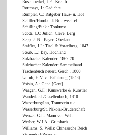
Rosenmerkel, J.F.: Kreuth
Rottmayr, J.: Gedichte
Rümpler, C.: Ratgeber Haus- u. Hof
Schiller/Humboldt Briefwechsel
Schilling/Fink : Tonkunst
Scotti, J.J.: Jülich, Cleve, Berg
Sepp, J. N.: Bayer. Oberland
Staffler, J.J.: Tirol & Vorarlberg, 1847
Steub, L.: Bay. Hochland
Sulzbacher Kalender: 1867-70
Sulzbacher Kalender: Sammelband
Taschenbuch neuest. Gesch., 1800
Unruh, H.V. v.: Erfahrung (1848)
Voisin, A.: Gand [Gent]
Waagen, G.F.: Kunswerke & Künstler
Wanderbuch/Gesellenbuch, 1810
Wasserburg/Inn, Traunstein u.a.
Wasserburg/St. Nikolai-Bruderschaft
Wenzel, G.I.: Mann von Welt
Werber, W.J.A.: Griesbach
Williams, S. Wells: Chinesische Reich
Zinzendorf/Petersen