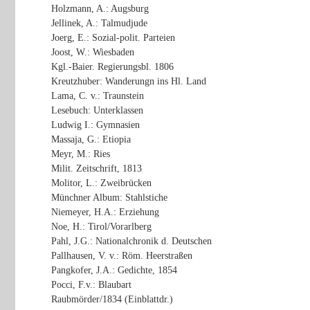
Holzmann, A.: Augsburg
Jellinek, A.: Talmudjude
Joerg, E.: Sozial-polit. Parteien
Joost, W.: Wiesbaden
Kgl.-Baier. Regierungsbl. 1806
Kreutzhuber: Wanderungn ins Hl. Land
Lama, C. v.: Traunstein
Lesebuch: Unterklassen
Ludwig I.: Gymnasien
Massaja, G.: Etiopia
Meyr, M.: Ries
Milit. Zeitschrift, 1813
Molitor, L.: Zweibrücken
Münchner Album: Stahlstiche
Niemeyer, H.A.: Erziehung
Noe, H.: Tirol/Vorarlberg
Pahl, J.G.: Nationalchronik d. Deutschen
Pallhausen, V. v.: Röm. Heerstraßen
Pangkofer, J.A.: Gedichte, 1854
Pocci, F.v.: Blaubart
Raubmörder/1834 (Einblattdr.)