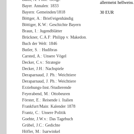
allermeist hellweiss
Bayer. Annalen: 1833
Bayern: Gemeinden/1818
30 EUR
Böttger, A.: Brief/eigenhändig
Böttiger, K.W.: Geschichte Bayern
Braun, I.: Jugendblätter
Brückner, C.A.F: Philipp v. Makedon.
Buch der Welt: 1846
Butler, S. : Hudibras
Carsted, A.: Unsere Vögel
Decker, C.v.: Strategie
Decker, J.H.: Nachspiele
Deraparnaud, J. Ph.: Weichtiere
Deraparnaud, J. Ph.: Weichtiere
Erziehungs-Inst./Studierende
Feyerabend, M.: Ottobeuren
Förster, E.: Reisende i. Italien
Frankfurt/Main: Kalender 1878
Frantz, C.: Unsere Politik
Goehte, J.W.v.: Das Tagebuch
Grübel, J.C.: Gedichte
Höfler, M.: Isarwinkel