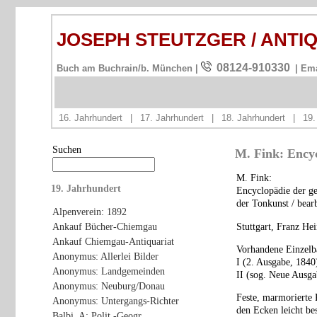
JOSEPH STEUTZGER / ANTI
08124-910330
Buch am Buchrain/b. München |
| Em
16. Jahrhundert
|
17. Jahrhundert
|
18. Jahrhundert
|
19.
Suchen
M. Fink: Ency
M. Fink:
19. Jahrhundert
Encyclopädie der g
der Tonkunst / bear
Alpenverein: 1892
Stuttgart, Franz He
Ankauf Bücher-Chiemgau
Ankauf Chiemgau-Antiquariat
Vorhandene Einzelb
Anonymus: Allerlei Bilder
I (2. Ausgabe, 1840
Anonymus: Landgemeinden
II (sog. Neue Ausga
Anonymus: Neuburg/Donau
Feste, marmorierte
Anonymus: Untergangs-Richter
den Ecken leicht bes
Balbi, A: Polit.-Geogr.