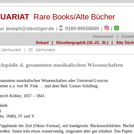
QUARIAT
Rare Books/Alte Bücher
joseph@steutzger.de
0160-99558800
ail
|
|
|
Impressum
|
Garant
Ankauf
|
Künstlergraphik (16.-21. Jh.)
|
Alte Stic
 Jahrhundert
|
20. Jahrhundert
clopädie d. gesammten musikalischen Wissenschaften
esammten musikalischen Wissenschaften oder Universal-Lexicon
beitet u.a. von M. Fink … und dem Red. Gustav Schilling.
inrich Köhler, 1837 – 1841.
ände:
)
be, 1840), IV und V.
 Pappbände der Zeit (Oktav-Format), mit handgeschr. Rückenschildchen. Buchd
toßen. Innen teils etwas wasserrandig, insgesamt aber gut erhalten. Das Papier 