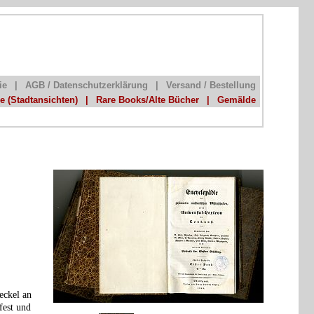
ie
|
AGB / Datenschutzerklärung
|
Versand / Bestellung
he (Stadtansichten)
|
Rare Books/Alte Bücher
|
Gemälde
eckel an
fest und