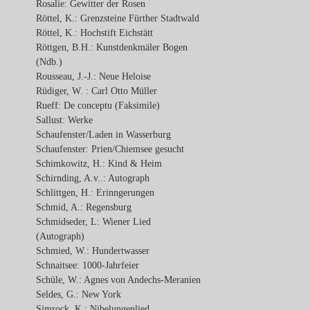
Rosalie: Gewitter der Rosen
Röttel, K.: Grenzsteine Fürther Stadtwald
Röttel, K.: Hochstift Eichstätt
Röttgen, B.H.: Kunstdenkmäler Bogen
(Ndb.)
Rousseau, J.-J.: Neue Heloise
Rüdiger, W. : Carl Otto Müller
Rueff: De conceptu (Faksimile)
Sallust: Werke
Schaufenster/Laden in Wasserburg
Schaufenster: Prien/Chiemsee gesucht
Schimkowitz, H.: Kind & Heim
Schirnding, A.v..: Autograph
Schlittgen, H.: Erinngerungen
Schmid, A.: Regensburg
Schmidseder, L: Wiener Lied
(Autograph)
Schmied, W.: Hundertwasser
Schnaitsee: 1000-Jahrfeier
Schüle, W.: Agnes von Andechs-Meranien
Seldes, G.: New York
Simrock, K.: Nibelungenlied