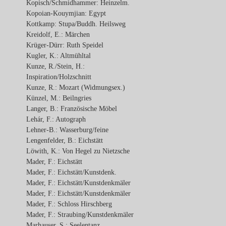
Kopisch/Schmidhammer: Heinzelm.
Kopoian-Kouymjian: Egypt
Kottkamp: Stupa/Buddh. Heilsweg
Kreidolf, E.: Märchen
Krüger-Dürr: Ruth Speidel
Kugler, K.: Altmühltal
Kunze, R./Stein, H.:
Inspiration/Holzschnitt
Kunze, R.: Mozart (Widmungsex.)
Künzel, M.: Beilngries
Langer, B.: Französische Möbel
Lehár, F.: Autograph
Lehner-B.: Wasserburg/feine
Lengenfelder, B.: Eichstätt
Löwith, K.: Von Hegel zu Nietzsche
Mader, F.: Eichstätt
Mader, F.: Eichstätt/Kunstdenk.
Mader, F.: Eichstätt/Kunstdenkmäler
Mader, F.: Eichstätt/Kunstdenkmäler
Mader, F.: Schloss Hirschberg
Mader, F.: Straubing/Kunstdenkmäler
Marhauser, S.: Seelentanz