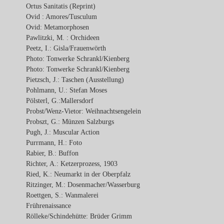
Ortus Sanitatis (Reprint)
Ovid : Amores/Tusculum
Ovid: Metamorphosen
Pawlitzki, M. : Orchideen
Peetz, I.: Gisla/Frauenwörth
Photo: Tonwerke Schrankl/Kienberg
Photo: Tonwerke Schrankl/Kienberg
Pietzsch, J.: Taschen (Ausstellung)
Pohlmann, U.: Stefan Moses
Pölsterl, G.:Mallersdorf
Probst/Wenz-Vietor: Weihnachtsengelein
Probszt, G.: Münzen Salzburgs
Pugh, J.: Muscular Action
Purrmann, H.: Foto
Rabier, B.: Buffon
Richter, A.: Ketzerprozess, 1903
Ried, K.: Neumarkt in der Oberpfalz
Ritzinger, M.: Dosenmacher/Wasserburg
Roettgen, S.: Wanmalerei
Frührenaissance
Rölleke/Schindehütte: Brüder Grimm