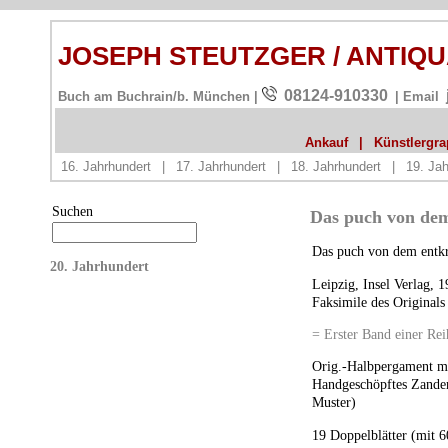
JOSEPH STEUTZGER / ANTIQ
08124-910330
Buch am Buchrain/b. München |
| Email
Ankauf
|
Künstlergrap
16. Jahrhundert
|
17. Jahrhundert
|
18. Jahrhundert
|
19. Jah
Suchen
Das puch von dem 
Das puch von dem entkri
20. Jahrhundert
Leipzig, Insel Verlag, 
Faksimile des Originals 
= Erster Band einer Re
Orig.-Halbpergament mi
Handgeschöpftes Zander
Muster)
19 Doppelblätter (mit 6