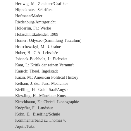
Hertwig, M.: Zeichner/Grafiker
Hippokrates: Schriften
Hofmann/Mader:
Riedenburg/Amtsgericht
Hölderlin, Fr.: Werke
Holzschnittkalender, 1989
Homer: Odyssee (Sammlung Tusculum)
Hruschewskyi, M.: Ukraine
Huber, B.: C.A. Lebschée
Johanek-Buchholz, I.: Eichstätt
Kant, I.: Kritik der reinen Vernunft
Kausch: Theol. Ingolstadt
Kazin, M.: American Political History
Ketham, J. de.: Fasc. Medicinae
Kießling, H.: Gold. Saal/Augsb.
Kiessling, H.: Münchner Kunst
Kirschbaum, E.: Christl. Ikonographie
Knöpfler, F.: Landshut
Kohn, E.: Eiselfing/Schule
Kommentarband zu Thomas v.
Aquin/Faks.