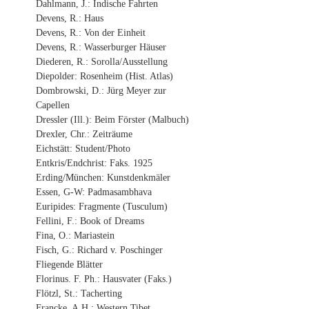
Dahlmann, J.: Indische Fahrten
Devens, R.: Haus
Devens, R.: Von der Einheit
Devens, R.: Wasserburger Häuser
Diederen, R.: Sorolla/Ausstellung
Diepolder: Rosenheim (Hist. Atlas)
Dombrowski, D.: Jürg Meyer zur
Capellen
Dressler (Ill.): Beim Förster (Malbuch)
Drexler, Chr.: Zeiträume
Eichstätt: Student/Photo
Entkris/Endchrist: Faks. 1925
Erding/München: Kunstdenkmäler
Essen, G-W: Padmasambhava
Euripides: Fragmente (Tusculum)
Fellini, F.: Book of Dreams
Fina, O.: Mariastein
Fisch, G.: Richard v. Poschinger
Fliegende Blätter
Florinus. F. Ph.: Hausvater (Faks.)
Flötzl, St.: Tacherting
Francke, A.H.: Western Tibet