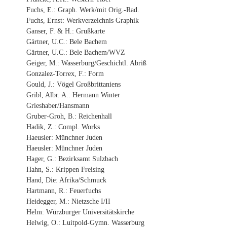
Fuchs, E.: Graph. Werk/mit Orig.-Rad.
Fuchs, Ernst: Werkverzeichnis Graphik
Ganser, F. & H.: Grußkarte
Gärtner, U.C.: Bele Bachem
Gärtner, U.C.: Bele Bachem/WVZ
Geiger, M.: Wasserburg/Geschichtl. Abriß
Gonzalez-Torrex, F.: Form
Gould, J.: Vögel Großbrittaniens
Gribl, Albr. A.: Hermann Winter
Grieshaber/Hansmann
Gruber-Groh, B.: Reichenhall
Hadik, Z.: Compl. Works
Haeusler: Münchner Juden
Haeusler: Münchner Juden
Hager, G.: Bezirksamt Sulzbach
Hahn, S.: Krippen Freising
Hand, Die: Afrika/Schmuck
Hartmann, R.: Feuerfuchs
Heidegger, M.: Nietzsche I/II
Helm: Würzburger Universitätskirche
Helwig, O.: Luitpold-Gymn. Wasserburg