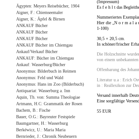
(Impressum)
Ägypten: Meyers Reisebücher, 1904
Es f e h l t das Begleith
Aigner, F.: Chiemseemaler
Nummeriertes Exemplar 
Aigner, K.: Äpfel & Birnen
Hier die „N o r m a l a 
ANKAUF Bücher
1-100)
ANKAUF Bücher
30,5 × 20,5 cm.
ANKAUF Bücher
In schöner/frischer Erha
ANKAUF Bücher im Chiemgau
Ankauf/Verkauf Bücher
Die Holzschnitte wurden
ANKAUF: Bücher im Chiemgau
von einem unbekannten s
Ankauf: Wasserburg/Bücher
Offenbarung des Johan
Anonymus: Bilderbuch in Reimen
Anonymus: Feld und Wald
Literatur u.a : Erich Os
Anonymus: Hans im Zoo (Bilderbuch)
in : Reallexikon zur De
Antiquariat: Wasserburg a. Inn
Versand innerhalb Deuts
Aquin, Th. von: Summa Theologiae
Eine sorgfältige Versend
Artmann, H.C: Grammatik der Rosen
Bachem, B.: Fische
55 EUR
Bauer, O.G.: Bayreuter Festspiele
Baumgartner, H.: Wasserburg
Berkéwicz, U.: Maria Maria
Bernrieder, J.: Chronik Neubeuern