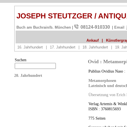
JOSEPH STEUTZGER / ANTIQ
08124-910330
Buch am Buchrain/b. München |
| Email
Ankauf
|
Künstlergrap
16. Jahrhundert
|
17. Jahrhundert
|
18. Jahrhundert
|
19. Jah
Suchen
Ovid : Metamorp
Publius Ovidius Naso :
20. Jahrhundert
Metamorphosen
Lateinisch und deutsc
Übersetzung von Erich
Verlag Artemis & Winkl
ISBN
: 3760815693
775 Seiten