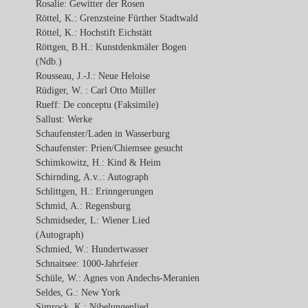
Rosalie: Gewitter der Rosen
Röttel, K.: Grenzsteine Fürther Stadtwald
Röttel, K.: Hochstift Eichstätt
Röttgen, B.H.: Kunstdenkmäler Bogen
(Ndb.)
Rousseau, J.-J.: Neue Heloise
Rüdiger, W. : Carl Otto Müller
Rueff: De conceptu (Faksimile)
Sallust: Werke
Schaufenster/Laden in Wasserburg
Schaufenster: Prien/Chiemsee gesucht
Schimkowitz, H.: Kind & Heim
Schirnding, A.v..: Autograph
Schlittgen, H.: Erinngerungen
Schmid, A.: Regensburg
Schmidseder, L: Wiener Lied
(Autograph)
Schmied, W.: Hundertwasser
Schnaitsee: 1000-Jahrfeier
Schüle, W.: Agnes von Andechs-Meranien
Seldes, G.: New York
Simrock, K.: Nibelungenlied