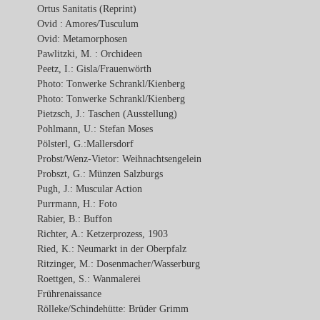
Ortus Sanitatis (Reprint)
Ovid : Amores/Tusculum
Ovid: Metamorphosen
Pawlitzki, M. : Orchideen
Peetz, I.: Gisla/Frauenwörth
Photo: Tonwerke Schrankl/Kienberg
Photo: Tonwerke Schrankl/Kienberg
Pietzsch, J.: Taschen (Ausstellung)
Pohlmann, U.: Stefan Moses
Pölsterl, G.:Mallersdorf
Probst/Wenz-Vietor: Weihnachtsengelein
Probszt, G.: Münzen Salzburgs
Pugh, J.: Muscular Action
Purrmann, H.: Foto
Rabier, B.: Buffon
Richter, A.: Ketzerprozess, 1903
Ried, K.: Neumarkt in der Oberpfalz
Ritzinger, M.: Dosenmacher/Wasserburg
Roettgen, S.: Wanmalerei
Frührenaissance
Rölleke/Schindehütte: Brüder Grimm