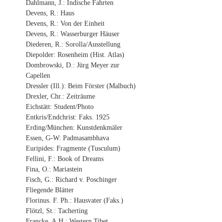
Dahlmann, J.: Indische Fahrten
Devens, R.: Haus
Devens, R.: Von der Einheit
Devens, R.: Wasserburger Häuser
Diederen, R.: Sorolla/Ausstellung
Diepolder: Rosenheim (Hist. Atlas)
Dombrowski, D.: Jürg Meyer zur
Capellen
Dressler (Ill.): Beim Förster (Malbuch)
Drexler, Chr.: Zeiträume
Eichstätt: Student/Photo
Entkris/Endchrist: Faks. 1925
Erding/München: Kunstdenkmäler
Essen, G-W: Padmasambhava
Euripides: Fragmente (Tusculum)
Fellini, F.: Book of Dreams
Fina, O.: Mariastein
Fisch, G.: Richard v. Poschinger
Fliegende Blätter
Florinus. F. Ph.: Hausvater (Faks.)
Flötzl, St.: Tacherting
Francke, A.H.: Western Tibet