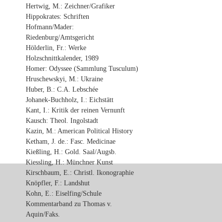
Hertwig, M.: Zeichner/Grafiker
Hippokrates: Schriften
Hofmann/Mader:
Riedenburg/Amtsgericht
Hölderlin, Fr.: Werke
Holzschnittkalender, 1989
Homer: Odyssee (Sammlung Tusculum)
Hruschewskyi, M.: Ukraine
Huber, B.: C.A. Lebschée
Johanek-Buchholz, I.: Eichstätt
Kant, I.: Kritik der reinen Vernunft
Kausch: Theol. Ingolstadt
Kazin, M.: American Political History
Ketham, J. de.: Fasc. Medicinae
Kießling, H.: Gold. Saal/Augsb.
Kiessling, H.: Münchner Kunst
Kirschbaum, E.: Christl. Ikonographie
Knöpfler, F.: Landshut
Kohn, E.: Eiselfing/Schule
Kommentarband zu Thomas v.
Aquin/Faks.