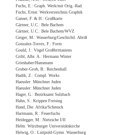
Fuchs, E.: Graph. Werk/mit Orig.-Rad.
Fuchs, Ernst: Werkverzeichnis Graphik
Ganser, F. & H.: Grußkarte
Gärtner, U.C.: Bele Bachem
Gärtner, U.C.: Bele Bachem/WVZ
Geiger, M.: Wasserburg/Geschichtl. Abriß
Gonzalez-Torrex, F.: Form
Gould, J.: Vögel Großbrittaniens
Gribl, Albr. A.: Hermann Winter
Grieshaber/Hansmann
Gruber-Groh, B.: Reichenhall
Hadik, Z.: Compl. Works
Haeusler: Münchner Juden
Haeusler: Münchner Juden
Hager, G.: Bezirksamt Sulzbach
Hahn, S.: Krippen Freising
Hand, Die: Afrika/Schmuck
Hartmann, R.: Feuerfuchs
Heidegger, M.: Nietzsche I/II
Helm: Würzburger Universitätskirche
Helwig, O.: Luitpold-Gymn. Wasserburg