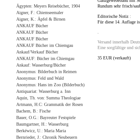
Ganzgewebeband mit Sc
Ägypten: Meyers Reisebücher, 1904
Rundum sehr frisch/saub
Aigner, F.: Chiemseemaler
Editorische Notiz :
Aigner, K.: Äpfel & Birnen
Für diese 14. Auflage is
ANKAUF Bücher
.
ANKAUF Bücher
ANKAUF Bücher
Versand innerhalb Deuts
ANKAUF Bücher im Chiemgau
Eine sorgfältige und sic
Ankauf/Verkauf Bücher
35 EUR (verkauft)
ANKAUF: Bücher im Chiemgau
Ankauf: Wasserburg/Bücher
Anonymus: Bilderbuch in Reimen
Anonymus: Feld und Wald
Anonymus: Hans im Zoo (Bilderbuch)
Antiquariat: Wasserburg a. Inn
Aquin, Th. von: Summa Theologiae
Artmann, H.C: Grammatik der Rosen
Bachem, B.: Fische
Bauer, O.G.: Bayreuter Festspiele
Baumgartner, H.: Wasserburg
Berkéwicz, U.: Maria Maria
Bernrieder, J.: Chronik Neubeuern