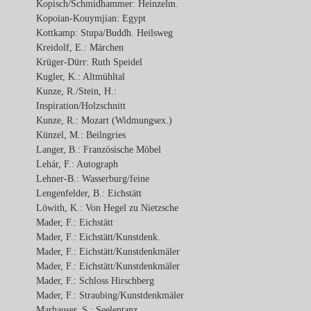
Kopisch/Schmidhammer: Heinzelm.
Kopoian-Kouymjian: Egypt
Kottkamp: Stupa/Buddh. Heilsweg
Kreidolf, E.: Märchen
Krüger-Dürr: Ruth Speidel
Kugler, K.: Altmühltal
Kunze, R./Stein, H.:
Inspiration/Holzschnitt
Kunze, R.: Mozart (Widmungsex.)
Künzel, M.: Beilngries
Langer, B.: Französische Möbel
Lehár, F.: Autograph
Lehner-B.: Wasserburg/feine
Lengenfelder, B.: Eichstätt
Löwith, K.: Von Hegel zu Nietzsche
Mader, F.: Eichstätt
Mader, F.: Eichstätt/Kunstdenk.
Mader, F.: Eichstätt/Kunstdenkmäler
Mader, F.: Eichstätt/Kunstdenkmäler
Mader, F.: Schloss Hirschberg
Mader, F.: Straubing/Kunstdenkmäler
Marhauser, S.: Seelentanz