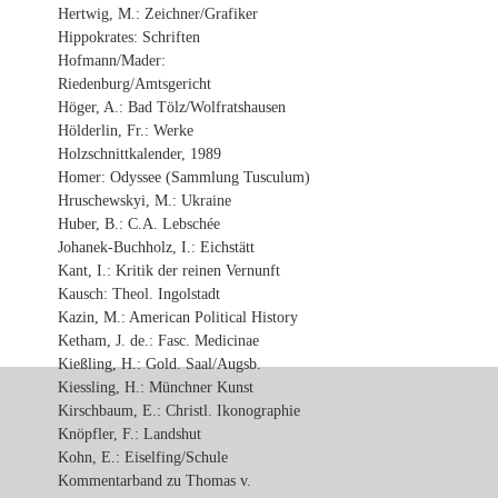
Hertwig, M.: Zeichner/Grafiker
Hippokrates: Schriften
Hofmann/Mader:
Riedenburg/Amtsgericht
Höger, A.: Bad Tölz/Wolfratshausen
Hölderlin, Fr.: Werke
Holzschnittkalender, 1989
Homer: Odyssee (Sammlung Tusculum)
Hruschewskyi, M.: Ukraine
Huber, B.: C.A. Lebschée
Johanek-Buchholz, I.: Eichstätt
Kant, I.: Kritik der reinen Vernunft
Kausch: Theol. Ingolstadt
Kazin, M.: American Political History
Ketham, J. de.: Fasc. Medicinae
Kießling, H.: Gold. Saal/Augsb.
Kiessling, H.: Münchner Kunst
Kirschbaum, E.: Christl. Ikonographie
Knöpfler, F.: Landshut
Kohn, E.: Eiselfing/Schule
Kommentarband zu Thomas v.