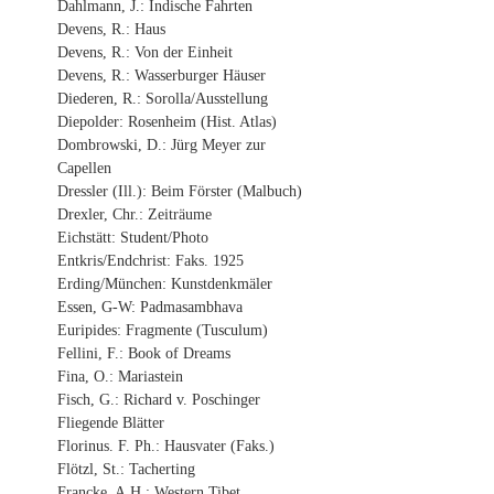
Dahlmann, J.: Indische Fahrten
Devens, R.: Haus
Devens, R.: Von der Einheit
Devens, R.: Wasserburger Häuser
Diederen, R.: Sorolla/Ausstellung
Diepolder: Rosenheim (Hist. Atlas)
Dombrowski, D.: Jürg Meyer zur
Capellen
Dressler (Ill.): Beim Förster (Malbuch)
Drexler, Chr.: Zeiträume
Eichstätt: Student/Photo
Entkris/Endchrist: Faks. 1925
Erding/München: Kunstdenkmäler
Essen, G-W: Padmasambhava
Euripides: Fragmente (Tusculum)
Fellini, F.: Book of Dreams
Fina, O.: Mariastein
Fisch, G.: Richard v. Poschinger
Fliegende Blätter
Florinus. F. Ph.: Hausvater (Faks.)
Flötzl, St.: Tacherting
Francke, A.H.: Western Tibet