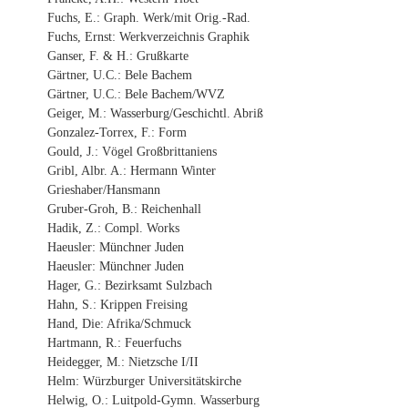
Fuchs, E.: Graph. Werk/mit Orig.-Rad.
Fuchs, Ernst: Werkverzeichnis Graphik
Ganser, F. & H.: Grußkarte
Gärtner, U.C.: Bele Bachem
Gärtner, U.C.: Bele Bachem/WVZ
Geiger, M.: Wasserburg/Geschichtl. Abriß
Gonzalez-Torrex, F.: Form
Gould, J.: Vögel Großbrittaniens
Gribl, Albr. A.: Hermann Winter
Grieshaber/Hansmann
Gruber-Groh, B.: Reichenhall
Hadik, Z.: Compl. Works
Haeusler: Münchner Juden
Haeusler: Münchner Juden
Hager, G.: Bezirksamt Sulzbach
Hahn, S.: Krippen Freising
Hand, Die: Afrika/Schmuck
Hartmann, R.: Feuerfuchs
Heidegger, M.: Nietzsche I/II
Helm: Würzburger Universitätskirche
Helwig, O.: Luitpold-Gymn. Wasserburg