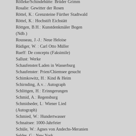
Rölleke/Schindehütte: Brüder Grimm
Rosalie: Gewitter der Rosen
Röttel, K.: Grenzsteine Fürther Stadtwald
Röttel, K.: Hochstift Eichstätt
Röttgen, B.H.: Kunstdenkmäler Bogen
(Ndb.)
Rousseau, J.-J.: Neue Heloise
Rüdiger, W. : Carl Otto Müller
Rueff: De conceptu (Faksimile)
Sallust: Werke
Schaufenster/Laden in Wasserburg
Schaufenster: Prien/Chiemsee gesucht
Schimkowitz, H.: Kind & Heim
Schirnding, A.v..: Autograph
Schlittgen, H.: Erinngerungen
Schmid, A.: Regensburg
Schmidseder, L: Wiener Lied
(Autograph)
Schmied, W.: Hundertwasser
Schnaitsee: 1000-Jahrfeier
Schüle, W.: Agnes von Andechs-Meranien
Seldes, G.: New York