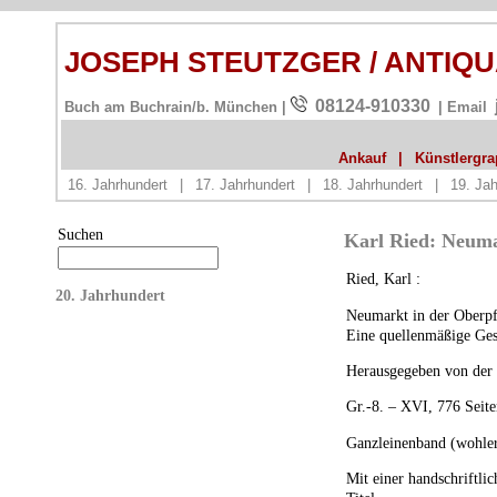
JOSEPH STEUTZGER / ANTIQ
08124-910330
Buch am Buchrain/b. München |
| Email
Ankauf
|
Künstlergrap
16. Jahrhundert
|
17. Jahrhundert
|
18. Jahrhundert
|
19. Jah
Suchen
Karl Ried: Neuma
Ried, Karl :
20. Jahrhundert
Neumarkt in der Oberpf
Eine quellenmäßige Ges
Herausgegeben von der 
Gr.-8. –
XVI
, 776 Seite
Ganzleinenband (wohler
Mit einer handschriftl