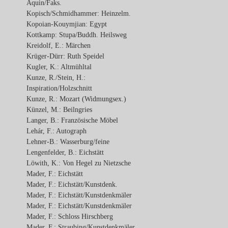
Aquin/Faks.
Kopisch/Schmidhammer: Heinzelm.
Kopoian-Kouymjian: Egypt
Kottkamp: Stupa/Buddh. Heilsweg
Kreidolf, E.: Märchen
Krüger-Dürr: Ruth Speidel
Kugler, K.: Altmühltal
Kunze, R./Stein, H.:
Inspiration/Holzschnitt
Kunze, R.: Mozart (Widmungsex.)
Künzel, M.: Beilngries
Langer, B.: Französische Möbel
Lehár, F.: Autograph
Lehner-B.: Wasserburg/feine
Lengenfelder, B.: Eichstätt
Löwith, K.: Von Hegel zu Nietzsche
Mader, F.: Eichstätt
Mader, F.: Eichstätt/Kunstdenk.
Mader, F.: Eichstätt/Kunstdenkmäler
Mader, F.: Eichstätt/Kunstdenkmäler
Mader, F.: Schloss Hirschberg
Mader, F.: Straubing/Kunstdenkmäler