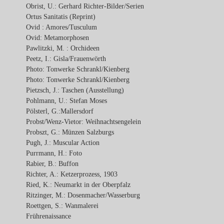
Obrist, U.: Gerhard Richter-Bilder/Serien
Ortus Sanitatis (Reprint)
Ovid : Amores/Tusculum
Ovid: Metamorphosen
Pawlitzki, M. : Orchideen
Peetz, I.: Gisla/Frauenwörth
Photo: Tonwerke Schrankl/Kienberg
Photo: Tonwerke Schrankl/Kienberg
Pietzsch, J.: Taschen (Ausstellung)
Pohlmann, U.: Stefan Moses
Pölsterl, G.:Mallersdorf
Probst/Wenz-Vietor: Weihnachtsengelein
Probszt, G.: Münzen Salzburgs
Pugh, J.: Muscular Action
Purrmann, H.: Foto
Rabier, B.: Buffon
Richter, A.: Ketzerprozess, 1903
Ried, K.: Neumarkt in der Oberpfalz
Ritzinger, M.: Dosenmacher/Wasserburg
Roettgen, S.: Wanmalerei
Frührenaissance