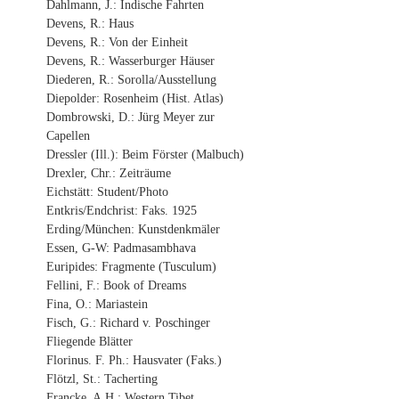
Dahlmann, J.: Indische Fahrten
Devens, R.: Haus
Devens, R.: Von der Einheit
Devens, R.: Wasserburger Häuser
Diederen, R.: Sorolla/Ausstellung
Diepolder: Rosenheim (Hist. Atlas)
Dombrowski, D.: Jürg Meyer zur
Capellen
Dressler (Ill.): Beim Förster (Malbuch)
Drexler, Chr.: Zeiträume
Eichstätt: Student/Photo
Entkris/Endchrist: Faks. 1925
Erding/München: Kunstdenkmäler
Essen, G-W: Padmasambhava
Euripides: Fragmente (Tusculum)
Fellini, F.: Book of Dreams
Fina, O.: Mariastein
Fisch, G.: Richard v. Poschinger
Fliegende Blätter
Florinus. F. Ph.: Hausvater (Faks.)
Flötzl, St.: Tacherting
Francke, A.H.: Western Tibet