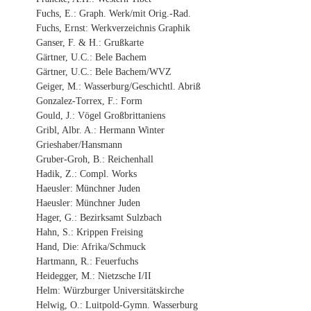
Fuchs, E.: Graph. Werk/mit Orig.-Rad.
Fuchs, Ernst: Werkverzeichnis Graphik
Ganser, F. & H.: Grußkarte
Gärtner, U.C.: Bele Bachem
Gärtner, U.C.: Bele Bachem/WVZ
Geiger, M.: Wasserburg/Geschichtl. Abriß
Gonzalez-Torrex, F.: Form
Gould, J.: Vögel Großbrittaniens
Gribl, Albr. A.: Hermann Winter
Grieshaber/Hansmann
Gruber-Groh, B.: Reichenhall
Hadik, Z.: Compl. Works
Haeusler: Münchner Juden
Haeusler: Münchner Juden
Hager, G.: Bezirksamt Sulzbach
Hahn, S.: Krippen Freising
Hand, Die: Afrika/Schmuck
Hartmann, R.: Feuerfuchs
Heidegger, M.: Nietzsche I/II
Helm: Würzburger Universitätskirche
Helwig, O.: Luitpold-Gymn. Wasserburg