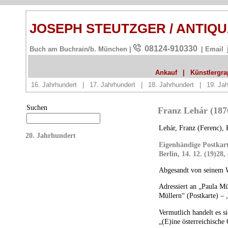
JOSEPH STEUTZGER / ANTIQ
08124-910330
Buch am Buchrain/b. München |
| Email
Ankauf
|
Künstlergrap
16. Jahrhundert
|
17. Jahrhundert
|
18. Jahrhundert
|
19. Jah
Suchen
Franz Lehár (1870
Lehár, Franz (Ferenc),
20. Jahrhundert
Eigenhändige Postkart
Berlin, 14. 12. (19)28,
Abgesandt von seinem W
Adressiert an „Paula Mü
Müllern“ (Postkarte) –
Vermutlich handelt es s
„(E)ine österreichische