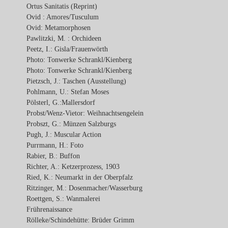
Ortus Sanitatis (Reprint)
Ovid : Amores/Tusculum
Ovid: Metamorphosen
Pawlitzki, M. : Orchideen
Peetz, I.: Gisla/Frauenwörth
Photo: Tonwerke Schrankl/Kienberg
Photo: Tonwerke Schrankl/Kienberg
Pietzsch, J.: Taschen (Ausstellung)
Pohlmann, U.: Stefan Moses
Pölsterl, G.:Mallersdorf
Probst/Wenz-Vietor: Weihnachtsengelein
Probszt, G.: Münzen Salzburgs
Pugh, J.: Muscular Action
Purrmann, H.: Foto
Rabier, B.: Buffon
Richter, A.: Ketzerprozess, 1903
Ried, K.: Neumarkt in der Oberpfalz
Ritzinger, M.: Dosenmacher/Wasserburg
Roettgen, S.: Wanmalerei
Frührenaissance
Rölleke/Schindehütte: Brüder Grimm