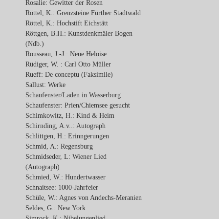
Rosalie: Gewitter der Rosen
Röttel, K.: Grenzsteine Fürther Stadtwald
Röttel, K.: Hochstift Eichstätt
Röttgen, B.H.: Kunstdenkmäler Bogen
(Ndb.)
Rousseau, J.-J.: Neue Heloise
Rüdiger, W. : Carl Otto Müller
Rueff: De conceptu (Faksimile)
Sallust: Werke
Schaufenster/Laden in Wasserburg
Schaufenster: Prien/Chiemsee gesucht
Schimkowitz, H.: Kind & Heim
Schirnding, A.v..: Autograph
Schlittgen, H.: Erinngerungen
Schmid, A.: Regensburg
Schmidseder, L: Wiener Lied
(Autograph)
Schmied, W.: Hundertwasser
Schnaitsee: 1000-Jahrfeier
Schüle, W.: Agnes von Andechs-Meranien
Seldes, G.: New York
Simrock, K.: Nibelungenlied