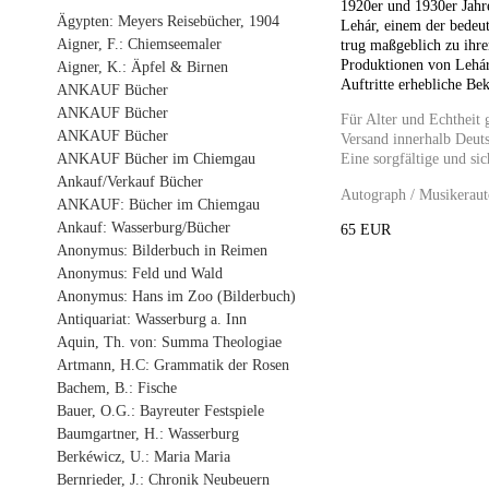
1920er und 1930er Jahr
Ägypten: Meyers Reisebücher, 1904
Lehár, einem der bedeut
Aigner, F.: Chiemseemaler
trug maßgeblich zu ihr
Produktionen von Lehár
Aigner, K.: Äpfel & Birnen
Auftritte erhebliche Be
ANKAUF Bücher
ANKAUF Bücher
Für Alter und Echtheit 
ANKAUF Bücher
Versand innerhalb Deuts
ANKAUF Bücher im Chiemgau
Eine sorgfältige und sic
Ankauf/Verkauf Bücher
Autograph / Musikerau
ANKAUF: Bücher im Chiemgau
Ankauf: Wasserburg/Bücher
65 EUR
Anonymus: Bilderbuch in Reimen
Anonymus: Feld und Wald
Anonymus: Hans im Zoo (Bilderbuch)
Antiquariat: Wasserburg a. Inn
Aquin, Th. von: Summa Theologiae
Artmann, H.C: Grammatik der Rosen
Bachem, B.: Fische
Bauer, O.G.: Bayreuter Festspiele
Baumgartner, H.: Wasserburg
Berkéwicz, U.: Maria Maria
Bernrieder, J.: Chronik Neubeuern