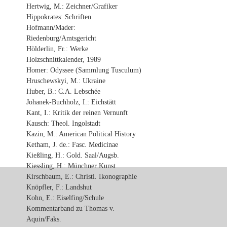
Hertwig, M.: Zeichner/Grafiker
Hippokrates: Schriften
Hofmann/Mader:
Riedenburg/Amtsgericht
Hölderlin, Fr.: Werke
Holzschnittkalender, 1989
Homer: Odyssee (Sammlung Tusculum)
Hruschewskyi, M.: Ukraine
Huber, B.: C.A. Lebschée
Johanek-Buchholz, I.: Eichstätt
Kant, I.: Kritik der reinen Vernunft
Kausch: Theol. Ingolstadt
Kazin, M.: American Political History
Ketham, J. de.: Fasc. Medicinae
Kießling, H.: Gold. Saal/Augsb.
Kiessling, H.: Münchner Kunst
Kirschbaum, E.: Christl. Ikonographie
Knöpfler, F.: Landshut
Kohn, E.: Eiselfing/Schule
Kommentarband zu Thomas v.
Aquin/Faks.