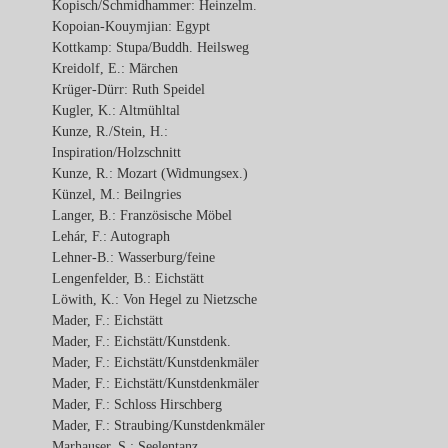
Kopisch/Schmidhammer: Heinzelm.
Kopoian-Kouymjian: Egypt
Kottkamp: Stupa/Buddh. Heilsweg
Kreidolf, E.: Märchen
Krüger-Dürr: Ruth Speidel
Kugler, K.: Altmühltal
Kunze, R./Stein, H.:
Inspiration/Holzschnitt
Kunze, R.: Mozart (Widmungsex.)
Künzel, M.: Beilngries
Langer, B.: Französische Möbel
Lehár, F.: Autograph
Lehner-B.: Wasserburg/feine
Lengenfelder, B.: Eichstätt
Löwith, K.: Von Hegel zu Nietzsche
Mader, F.: Eichstätt
Mader, F.: Eichstätt/Kunstdenk.
Mader, F.: Eichstätt/Kunstdenkmäler
Mader, F.: Eichstätt/Kunstdenkmäler
Mader, F.: Schloss Hirschberg
Mader, F.: Straubing/Kunstdenkmäler
Marhauser, S.: Seelentanz