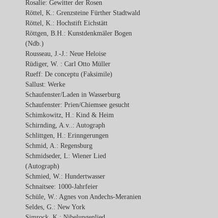
Rosalie: Gewitter der Rosen
Röttel, K.: Grenzsteine Fürther Stadtwald
Röttel, K.: Hochstift Eichstätt
Röttgen, B.H.: Kunstdenkmäler Bogen
(Ndb.)
Rousseau, J.-J.: Neue Heloise
Rüdiger, W. : Carl Otto Müller
Rueff: De conceptu (Faksimile)
Sallust: Werke
Schaufenster/Laden in Wasserburg
Schaufenster: Prien/Chiemsee gesucht
Schimkowitz, H.: Kind & Heim
Schirnding, A.v..: Autograph
Schlittgen, H.: Erinngerungen
Schmid, A.: Regensburg
Schmidseder, L: Wiener Lied
(Autograph)
Schmied, W.: Hundertwasser
Schnaitsee: 1000-Jahrfeier
Schüle, W.: Agnes von Andechs-Meranien
Seldes, G.: New York
Simrock, K.: Nibelungenlied