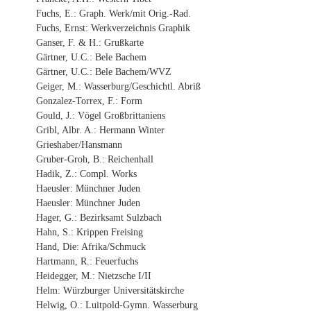
Fuchs, E.: Graph. Werk/mit Orig.-Rad.
Fuchs, Ernst: Werkverzeichnis Graphik
Ganser, F. & H.: Grußkarte
Gärtner, U.C.: Bele Bachem
Gärtner, U.C.: Bele Bachem/WVZ
Geiger, M.: Wasserburg/Geschichtl. Abriß
Gonzalez-Torrex, F.: Form
Gould, J.: Vögel Großbrittaniens
Gribl, Albr. A.: Hermann Winter
Grieshaber/Hansmann
Gruber-Groh, B.: Reichenhall
Hadik, Z.: Compl. Works
Haeusler: Münchner Juden
Haeusler: Münchner Juden
Hager, G.: Bezirksamt Sulzbach
Hahn, S.: Krippen Freising
Hand, Die: Afrika/Schmuck
Hartmann, R.: Feuerfuchs
Heidegger, M.: Nietzsche I/II
Helm: Würzburger Universitätskirche
Helwig, O.: Luitpold-Gymn. Wasserburg