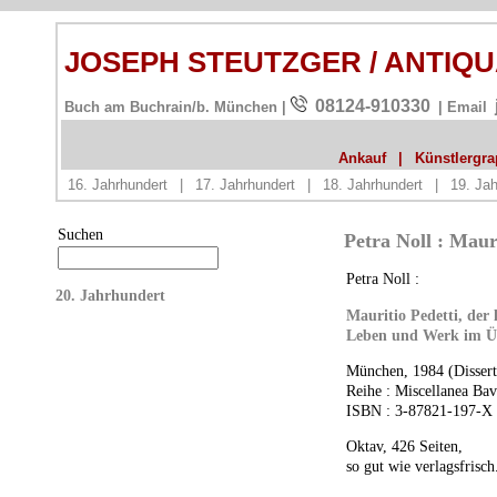
JOSEPH STEUTZGER / ANTIQ
08124-910330
Buch am Buchrain/b. München |
| Email
Ankauf
|
Künstlergrap
16. Jahrhundert
|
17. Jahrhundert
|
18. Jahrhundert
|
19. Jah
Suchen
Petra Noll : Maur
Petra Noll :
20. Jahrhundert
Mauritio Pedetti, der 
Leben und Werk im Ü
München, 1984 (Dissert
Reihe : Miscellanea Ba
ISBN
: 3-87821-197-X
Oktav, 426 Seiten,
so gut wie verlagsfrisch