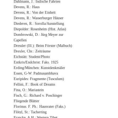
Dahlmann, J.: Indische Fahrten
Devens, R.: Haus
Devens, R.: Von der Einheit
Devens, R.: Wasserburger Häuser
Diederen, R.: Sorolla/Ausstellung
Diepolder: Rosenheim (Hist. Atlas)
Dombrowski, D.: Jürg Meyer zur
Capellen
Dressler (Ill.): Beim Förster (Malbuch)
Drexler, Chr.: Zeiträume
Eichstätt: Student/Photo
Entkris/Endchrist: Faks. 1925
Erding/München: Kunstdenkmäler
Essen, G-W: Padmasambhava
Euripides: Fragmente (Tusculum)
Fellini, F.: Book of Dreams
Fina, O.: Mariastein
Fisch, G.: Richard v. Poschinger
Fliegende Blätter
Florinus. F. Ph.: Hausvater (Faks.)
Flötzl, St.: Tacherting
Francke, A.H.: Western Tibet