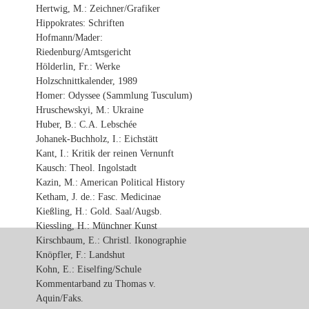
Hertwig, M.: Zeichner/Grafiker
Hippokrates: Schriften
Hofmann/Mader:
Riedenburg/Amtsgericht
Hölderlin, Fr.: Werke
Holzschnittkalender, 1989
Homer: Odyssee (Sammlung Tusculum)
Hruschewskyi, M.: Ukraine
Huber, B.: C.A. Lebschée
Johanek-Buchholz, I.: Eichstätt
Kant, I.: Kritik der reinen Vernunft
Kausch: Theol. Ingolstadt
Kazin, M.: American Political History
Ketham, J. de.: Fasc. Medicinae
Kießling, H.: Gold. Saal/Augsb.
Kiessling, H.: Münchner Kunst
Kirschbaum, E.: Christl. Ikonographie
Knöpfler, F.: Landshut
Kohn, E.: Eiselfing/Schule
Kommentarband zu Thomas v.
Aquin/Faks.