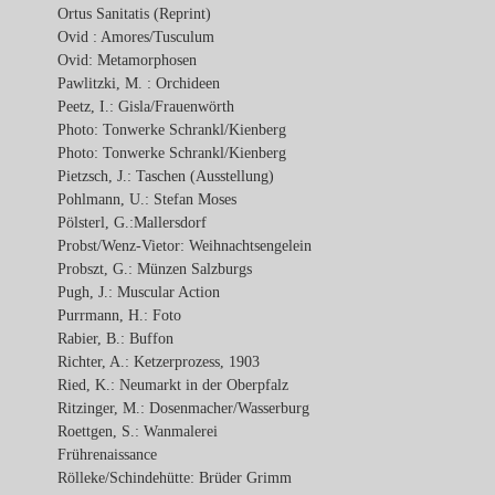
Ortus Sanitatis (Reprint)
Ovid : Amores/Tusculum
Ovid: Metamorphosen
Pawlitzki, M. : Orchideen
Peetz, I.: Gisla/Frauenwörth
Photo: Tonwerke Schrankl/Kienberg
Photo: Tonwerke Schrankl/Kienberg
Pietzsch, J.: Taschen (Ausstellung)
Pohlmann, U.: Stefan Moses
Pölsterl, G.:Mallersdorf
Probst/Wenz-Vietor: Weihnachtsengelein
Probszt, G.: Münzen Salzburgs
Pugh, J.: Muscular Action
Purrmann, H.: Foto
Rabier, B.: Buffon
Richter, A.: Ketzerprozess, 1903
Ried, K.: Neumarkt in der Oberpfalz
Ritzinger, M.: Dosenmacher/Wasserburg
Roettgen, S.: Wanmalerei
Frührenaissance
Rölleke/Schindehütte: Brüder Grimm