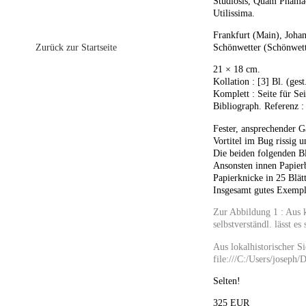
Studiosis, Quam Phamac
Utilissima.
Frankfurt (Main), Johan
Zurück zur Startseite
Schönwetter (Schönwett
21 × 18 cm.
Kollation : [3] Bl. (ges
Komplett : Seite für Sei
Bibliograph. Referenz
Fester, ansprechender G
Vortitel im Bug rissig u
Die beiden folgenden Blä
Ansonsten innen Papierb
Papierknicke in 25 Blät
Insgesamt gutes Exempl
Zur Abbildung 1 : Aus k
selbstverständl. lässt 
Aus lokalhistorischer S
file:///C:/Users/josep
Selten!
325 EUR