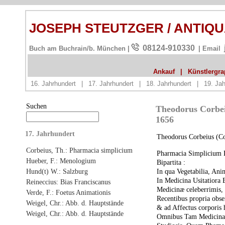
JOSEPH STEUTZGER / ANTIQ
08124-910330
Buch am Buchrain/b. München |
| Email
Ankauf
|
Künstlergrap
16. Jahrhundert
|
17. Jahrhundert
|
18. Jahrhundert
|
19. Jah
Suchen
Theodorus Corbei
1656
17. Jahrhundert
Theodorus Corbeius (Co
Corbeius, Th.: Pharmacia simplicium
Pharmacia Simplicium
Hueber, F.: Menologium
Bipartita :
In qua Vegetabilia, Ani
Hund(t) W.: Salzburg
In Medicina Usitatiora
Reineccius: Bias Franciscanus
Medicinæ celeberrimis,
Verde, F.: Foetus Animationis
Recentibus propria obse
Weigel, Chr.: Abb. d. Hauptstände
& ad Affectus corporis 
Weigel, Chr.: Abb. d. Hauptstände
Omnibus Tam Medicinae