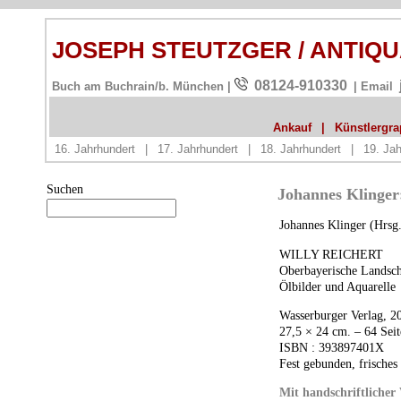
JOSEPH STEUTZGER / ANTIQ
08124-910330
Buch am Buchrain/b. München |
| Email
Ankauf
|
Künstlergrap
16. Jahrhundert
|
17. Jahrhundert
|
18. Jahrhundert
|
19. Jah
Suchen
Johannes Klinge
Johannes Klinger (Hrsg.
WILLY
REICHERT
Oberbayerische Landsch
Ölbilder und Aquarelle
Wasserburger Verlag, 2
27,5 × 24 cm. – 64 Seit
ISBN
: 393897401X
Fest gebunden, frische
Mit handschriftlicher