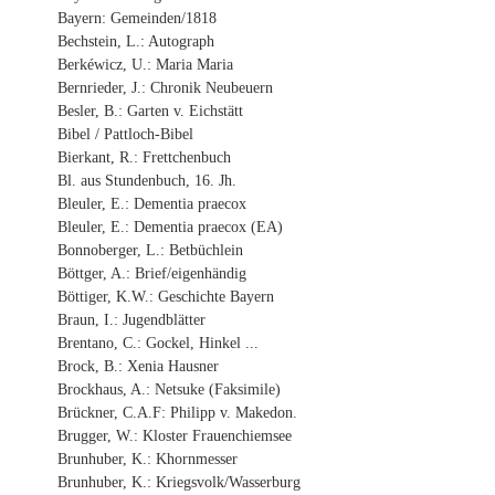
Bayern: Gemeinden/1818
Bechstein, L.: Autograph
Berkéwicz, U.: Maria Maria
Bernrieder, J.: Chronik Neubeuern
Besler, B.: Garten v. Eichstätt
Bibel / Pattloch-Bibel
Bierkant, R.: Frettchenbuch
Bl. aus Stundenbuch, 16. Jh.
Bleuler, E.: Dementia praecox
Bleuler, E.: Dementia praecox (EA)
Bonnoberger, L.: Betbüchlein
Böttger, A.: Brief/eigenhändig
Böttiger, K.W.: Geschichte Bayern
Braun, I.: Jugendblätter
Brentano, C.: Gockel, Hinkel ...
Brock, B.: Xenia Hausner
Brockhaus, A.: Netsuke (Faksimile)
Brückner, C.A.F: Philipp v. Makedon.
Brugger, W.: Kloster Frauenchiemsee
Brunhuber, K.: Khornmesser
Brunhuber, K.: Kriegsvolk/Wasserburg