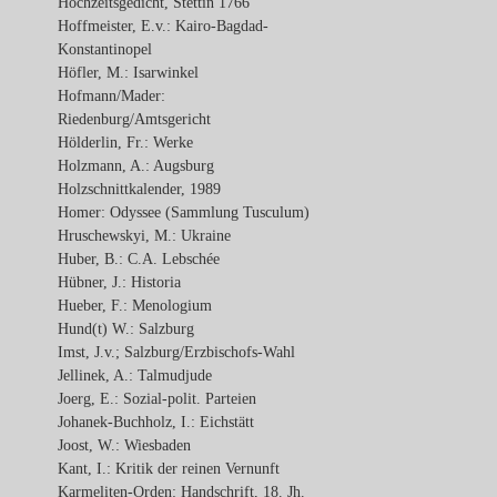
Hochzeitsgedicht, Stettin 1766
Hoffmeister, E.v.: Kairo-Bagdad-
Konstantinopel
Höfler, M.: Isarwinkel
Hofmann/Mader:
Riedenburg/Amtsgericht
Hölderlin, Fr.: Werke
Holzmann, A.: Augsburg
Holzschnittkalender, 1989
Homer: Odyssee (Sammlung Tusculum)
Hruschewskyi, M.: Ukraine
Huber, B.: C.A. Lebschée
Hübner, J.: Historia
Hueber, F.: Menologium
Hund(t) W.: Salzburg
Imst, J.v.; Salzburg/Erzbischofs-Wahl
Jellinek, A.: Talmudjude
Joerg, E.: Sozial-polit. Parteien
Johanek-Buchholz, I.: Eichstätt
Joost, W.: Wiesbaden
Kant, I.: Kritik der reinen Vernunft
Karmeliten-Orden: Handschrift, 18. Jh.