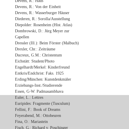
Devens, R.: Haus
Devens, R.: Von der Einheit
Devens, R.: Wasserburger Häuser
Diederen, R.: Sorolla/Ausstellung
Diepolder: Rosenheim (Hist. Atlas)
Dombrowski, D.: Jürg Meyer zur
Capellen
Dressler (Ill.): Beim Förster (Malbuch)
Drexler, Chr.: Zeiträume
Ducreux, G.M.: Christentum
Eichstätt: Student/Photo
Engelhardt/Merkel: Kinderfreund
Entkris/Endchrist: Faks. 1925
Erding/München: Kunstdenkmäler
Erziehungs-Inst./Studierende
Essen, G-W: Padmasambhava
Euler, L.: Lettres
Euripides: Fragmente (Tusculum)
Fellini, F.: Book of Dreams
Feyerabend, M.: Ottobeuren
Fina, O.: Mariastein
Fisch, G.: Richard v. Poschinger