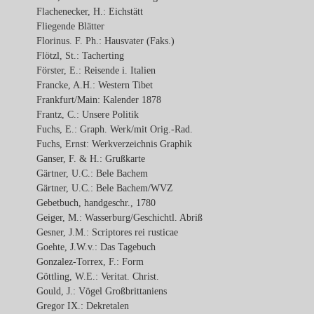
Flachenecker, H.: Eichstätt
Fliegende Blätter
Florinus. F. Ph.: Hausvater (Faks.)
Flötzl, St.: Tacherting
Förster, E.: Reisende i. Italien
Francke, A.H.: Western Tibet
Frankfurt/Main: Kalender 1878
Frantz, C.: Unsere Politik
Fuchs, E.: Graph. Werk/mit Orig.-Rad.
Fuchs, Ernst: Werkverzeichnis Graphik
Ganser, F. & H.: Grußkarte
Gärtner, U.C.: Bele Bachem
Gärtner, U.C.: Bele Bachem/WVZ
Gebetbuch, handgeschr., 1780
Geiger, M.: Wasserburg/Geschichtl. Abriß
Gesner, J.M.: Scriptores rei rusticae
Goehte, J.W.v.: Das Tagebuch
Gonzalez-Torrex, F.: Form
Göttling, W.E.: Veritat. Christ.
Gould, J.: Vögel Großbrittaniens
Gregor IX.: Dekretalen