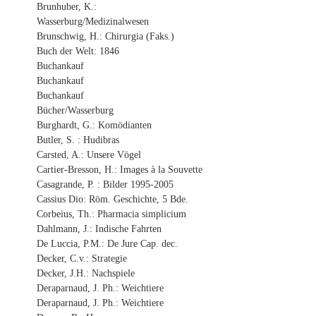
Brunhuber, K.:
Wasserburg/Medizinalwesen
Brunschwig, H.: Chirurgia (Faks.)
Buch der Welt: 1846
Buchankauf
Buchankauf
Buchankauf
Bücher/Wasserburg
Burghardt, G.: Komödianten
Butler, S. : Hudibras
Carsted, A.: Unsere Vögel
Cartier-Bresson, H.: Images à la Souvette
Casagrande, P. : Bilder 1995-2005
Cassius Dio: Röm. Geschichte, 5 Bde.
Corbeius, Th.: Pharmacia simplicium
Dahlmann, J.: Indische Fahrten
De Luccia, P.M.: De Jure Cap. dec.
Decker, C.v.: Strategie
Decker, J.H.: Nachspiele
Deraparnaud, J. Ph.: Weichtiere
Deraparnaud, J. Ph.: Weichtiere