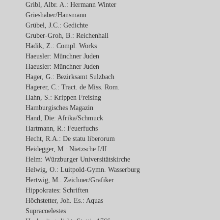
Gribl, Albr. A.: Hermann Winter
Grieshaber/Hansmann
Grübel, J.C.: Gedichte
Gruber-Groh, B.: Reichenhall
Hadik, Z.: Compl. Works
Haeusler: Münchner Juden
Haeusler: Münchner Juden
Hager, G.: Bezirksamt Sulzbach
Hagerer, C.: Tract. de Miss. Rom.
Hahn, S.: Krippen Freising
Hamburgisches Magazin
Hand, Die: Afrika/Schmuck
Hartmann, R.: Feuerfuchs
Hecht, R.A.: De statu liberorum
Heidegger, M.: Nietzsche I/II
Helm: Würzburger Universitätskirche
Helwig, O.: Luitpold-Gymn. Wasserburg
Hertwig, M.: Zeichner/Grafiker
Hippokrates: Schriften
Höchstetter, Joh. Es.: Aquas
Supracoelestes