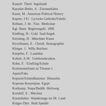
Kausch: Theol. Ingolstadt
Kayssler-Beblo, A.: Zitronenfalter
Kazin, M.: American Political History
Kepner, J.Fr.: Lyrische Gedichte/Fabeln
Ketham, J. de.: Fasc. Medicinae
Kgl.-Baier. Regierungsbl. 1806
Kießling, H.: Gold. Saal/Augsb.
Kiessling, H.: Münchner Kunst
Kirschbaum, E.: Christl. Ikonographie
Klinger, J.: Willy Reichert
Knöpfler, F.: Landshut
Kobolt, A.M.: Gelehrtenlexikon
Kohn, E.: Eiselfing/Schule
Kommentarband zu Thomas v.
Aquin/Faks.
Kopisch/Schmidhammer: Heinzelm.
Kopoian-Kouymjian: Egypt
Kottkamp: Stupa/Buddh. Heilsweg
Kreidolf, E.: Märchen
Kreutzhuber: Wanderungn ins Hl. Land
Krüger-Dürr: Ruth Speidel