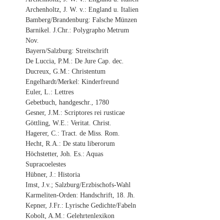
Archenholtz, J. W. v.: England u. Italien
Bamberg/Brandenburg: Falsche Münzen
Barnikel. J.Chr.: Polygrapho Metrum
Nov.
Bayern/Salzburg: Streitschrift
De Luccia, P.M.: De Jure Cap. dec.
Ducreux, G.M.: Christentum
Engelhardt/Merkel: Kinderfreund
Euler, L.: Lettres
Gebetbuch, handgeschr., 1780
Gesner, J.M.: Scriptores rei rusticae
Göttling, W.E.: Veritat. Christ.
Hagerer, C.: Tract. de Miss. Rom.
Hecht, R.A.: De statu liberorum
Höchstetter, Joh. Es.: Aquas
Supracoelestes
Hübner, J.: Historia
Imst, J.v.; Salzburg/Erzbischofs-Wahl
Karmeliten-Orden: Handschrift, 18. Jh.
Kepner, J.Fr.: Lyrische Gedichte/Fabeln
Kobolt, A.M.: Gelehrtenlexikon