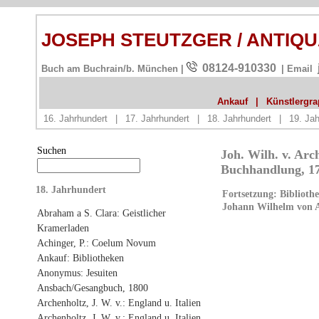
JOSEPH STEUTZGER / ANTIQ
08124-910330
Buch am Buchrain/b. München |
| Email
Ankauf
|
Künstlergrap
16. Jahrhundert
|
17. Jahrhundert
|
18. Jahrhundert
|
19. Jah
Suchen
Joh. Wilh. v. Arch
Buchhandlung, 17
18. Jahrhundert
Fortsetzung: Bibliothe
Johann Wilhelm von A
Abraham a S. Clara: Geistlicher
Kramerladen
Achinger, P.: Coelum Novum
Ankauf: Bibliotheken
Anonymus: Jesuiten
Ansbach/Gesangbuch, 1800
Archenholtz, J. W. v.: England u. Italien
Archenholtz, J. W. v.: England u. Italien