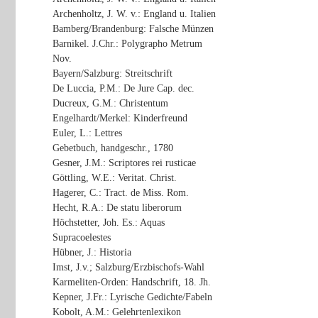
Archenholtz, J. W. v.: England u. Italien
Bamberg/Brandenburg: Falsche Münzen
Barnikel. J.Chr.: Polygrapho Metrum
Nov.
Bayern/Salzburg: Streitschrift
De Luccia, P.M.: De Jure Cap. dec.
Ducreux, G.M.: Christentum
Engelhardt/Merkel: Kinderfreund
Euler, L.: Lettres
Gebetbuch, handgeschr., 1780
Gesner, J.M.: Scriptores rei rusticae
Göttling, W.E.: Veritat. Christ.
Hagerer, C.: Tract. de Miss. Rom.
Hecht, R.A.: De statu liberorum
Höchstetter, Joh. Es.: Aquas
Supracoelestes
Hübner, J.: Historia
Imst, J.v.; Salzburg/Erzbischofs-Wahl
Karmeliten-Orden: Handschrift, 18. Jh.
Kepner, J.Fr.: Lyrische Gedichte/Fabeln
Kobolt, A.M.: Gelehrtenlexikon