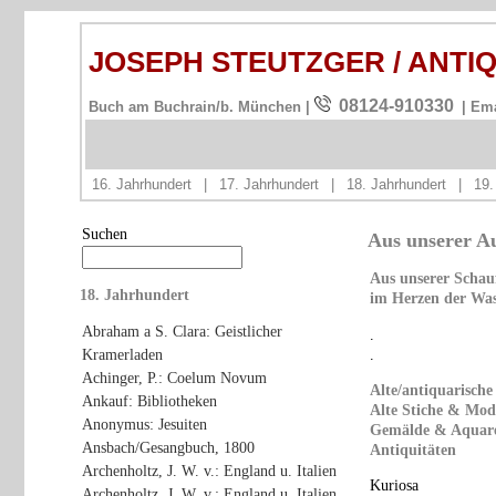
JOSEPH STEUTZGER / ANTI
08124-910330
Buch am Buchrain/b. München |
| Em
16. Jahrhundert
|
17. Jahrhundert
|
18. Jahrhundert
|
19.
Suchen
Aus unserer Au
Aus unserer Schau
18. Jahrhundert
im Herzen der Was
Abraham a S. Clara: Geistlicher
.
.
Kramerladen
Achinger, P.: Coelum Novum
Alte/antiquarisch
Ankauf: Bibliotheken
Alte Stiche & Mod
Anonymus: Jesuiten
Gemälde & Aquare
Ansbach/Gesangbuch, 1800
Antiquitäten
Archenholtz, J. W. v.: England u. Italien
Kuriosa
Archenholtz, J. W. v.: England u. Italien