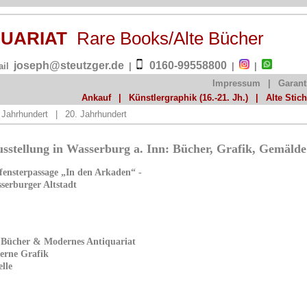
QUARIAT
Rare Books/Alte Bücher
joseph@steutzger.de
0160-99558800
ail
|
|
|
Impressum
|
Garant
Ankauf
|
Künstlergraphik (16.-21. Jh.)
|
Alte Stic
 Jahrhundert
|
20. Jahrhundert
sstellung in Wasserburg a. Inn: Bücher, Grafik, Gemälde
fensterpassage „In den Arkaden“ -
serburger Altstadt
e Bücher & Modernes Antiquariat
erne Grafik
lle