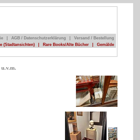
ie
|
AGB / Datenschutzerklärung
|
Versand / Bestellung
he (Stadtansichten)
|
Rare Books/Alte Bücher
|
Gemälde
 u.v.m.