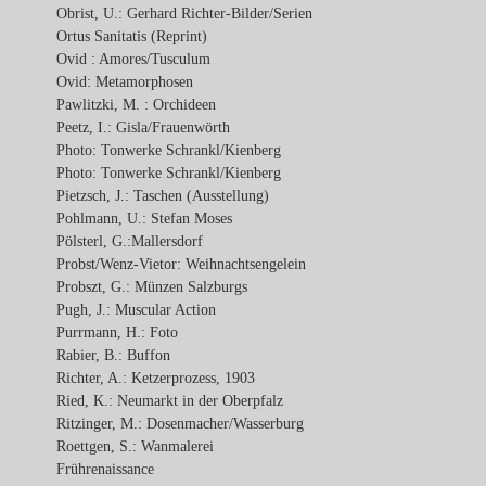
Obrist, U.: Gerhard Richter-Bilder/Serien
Ortus Sanitatis (Reprint)
Ovid : Amores/Tusculum
Ovid: Metamorphosen
Pawlitzki, M. : Orchideen
Peetz, I.: Gisla/Frauenwörth
Photo: Tonwerke Schrankl/Kienberg
Photo: Tonwerke Schrankl/Kienberg
Pietzsch, J.: Taschen (Ausstellung)
Pohlmann, U.: Stefan Moses
Pölsterl, G.:Mallersdorf
Probst/Wenz-Vietor: Weihnachtsengelein
Probszt, G.: Münzen Salzburgs
Pugh, J.: Muscular Action
Purrmann, H.: Foto
Rabier, B.: Buffon
Richter, A.: Ketzerprozess, 1903
Ried, K.: Neumarkt in der Oberpfalz
Ritzinger, M.: Dosenmacher/Wasserburg
Roettgen, S.: Wanmalerei
Frührenaissance