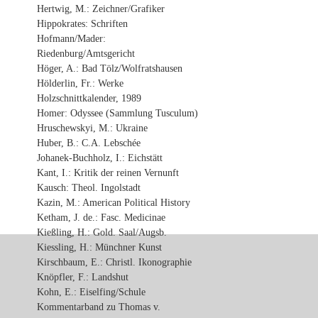
Hertwig, M.: Zeichner/Grafiker
Hippokrates: Schriften
Hofmann/Mader:
Riedenburg/Amtsgericht
Höger, A.: Bad Tölz/Wolfratshausen
Hölderlin, Fr.: Werke
Holzschnittkalender, 1989
Homer: Odyssee (Sammlung Tusculum)
Hruschewskyi, M.: Ukraine
Huber, B.: C.A. Lebschée
Johanek-Buchholz, I.: Eichstätt
Kant, I.: Kritik der reinen Vernunft
Kausch: Theol. Ingolstadt
Kazin, M.: American Political History
Ketham, J. de.: Fasc. Medicinae
Kießling, H.: Gold. Saal/Augsb.
Kiessling, H.: Münchner Kunst
Kirschbaum, E.: Christl. Ikonographie
Knöpfler, F.: Landshut
Kohn, E.: Eiselfing/Schule
Kommentarband zu Thomas v.