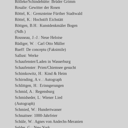
Rölleke/Schindehütte: Brüder Grimm
Rosalie: Gewitter der Rosen
Röttel, K.: Grenzsteine Fürther Stadtwald
Röttel, K.: Hochstift Eichstätt
Röttgen, B.H.: Kunstdenkmäler Bogen
(Ndb.)
Rousseau, J.-J.: Neue Heloise
Rüdiger, W. : Carl Otto Müller
Rueff: De conceptu (Faksimile)
Sallust: Werke
Schaufenster/Laden in Wasserburg
Schaufenster: Prien/Chiemsee gesucht
Schimkowitz, H.: Kind & Heim
Schirnding, A.v..: Autograph
Schlittgen, H.: Erinngerungen
Schmid, A.: Regensburg
Schmidseder, L: Wiener Lied
(Autograph)
Schmied, W.: Hundertwasser
Schnaitsee: 1000-Jahrfeier
Schüle, W.: Agnes von Andechs-Meranien
Seldes, G.: New York