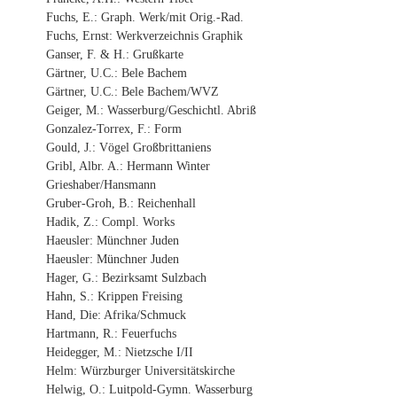
Fuchs, E.: Graph. Werk/mit Orig.-Rad.
Fuchs, Ernst: Werkverzeichnis Graphik
Ganser, F. & H.: Grußkarte
Gärtner, U.C.: Bele Bachem
Gärtner, U.C.: Bele Bachem/WVZ
Geiger, M.: Wasserburg/Geschichtl. Abriß
Gonzalez-Torrex, F.: Form
Gould, J.: Vögel Großbrittaniens
Gribl, Albr. A.: Hermann Winter
Grieshaber/Hansmann
Gruber-Groh, B.: Reichenhall
Hadik, Z.: Compl. Works
Haeusler: Münchner Juden
Haeusler: Münchner Juden
Hager, G.: Bezirksamt Sulzbach
Hahn, S.: Krippen Freising
Hand, Die: Afrika/Schmuck
Hartmann, R.: Feuerfuchs
Heidegger, M.: Nietzsche I/II
Helm: Würzburger Universitätskirche
Helwig, O.: Luitpold-Gymn. Wasserburg