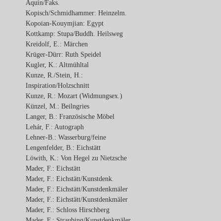
Aquin/Faks.
Kopisch/Schmidhammer: Heinzelm.
Kopoian-Kouymjian: Egypt
Kottkamp: Stupa/Buddh. Heilsweg
Kreidolf, E.: Märchen
Krüger-Dürr: Ruth Speidel
Kugler, K.: Altmühltal
Kunze, R./Stein, H.:
Inspiration/Holzschnitt
Kunze, R.: Mozart (Widmungsex.)
Künzel, M.: Beilngries
Langer, B.: Französische Möbel
Lehár, F.: Autograph
Lehner-B.: Wasserburg/feine
Lengenfelder, B.: Eichstätt
Löwith, K.: Von Hegel zu Nietzsche
Mader, F.: Eichstätt
Mader, F.: Eichstätt/Kunstdenk.
Mader, F.: Eichstätt/Kunstdenkmäler
Mader, F.: Eichstätt/Kunstdenkmäler
Mader, F.: Schloss Hirschberg
Mader, F.: Straubing/Kunstdenkmäler