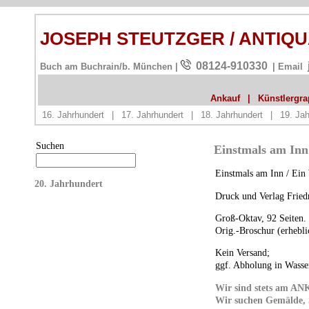
JOSEPH STEUTZGER / ANTIQ
08124-910330
Buch am Buchrain/b. München |
| Email
Ankauf
|
Künstlergrap
16. Jahrhundert
|
17. Jahrhundert
|
18. Jahrhundert
|
19. Jah
Suchen
Einstmals am Inn
Einstmals am Inn / Ein
20. Jahrhundert
Druck und Verlag Frie
Groß-Oktav, 92 Seiten.
Orig.-Broschur (erhebl
Kein Versand;
ggf. Abholung in Wasse
Wir sind stets am
AN
Wir suchen Gemälde, S