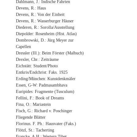
Dahlmann, J.: Indische Fahrten
Devens, R.: Haus
Devens, R.: Von der Einheit
Devens, R.: Wasserburger Häuser
Diederen, R.: Sorolla/Ausstellung
Diepolder: Rosenheim (Hist. Atlas)
Dombrowski, D.: Jürg Meyer zur
Capellen
Dressler (Ill.): Beim Förster (Malbuch)
Drexler, Chr.: Zeiträume
Eichstätt: Student/Photo
Entkris/Endchrist: Faks. 1925
Erding/München: Kunstdenkmäler
Essen, G-W: Padmasambhava
Euripides: Fragmente (Tusculum)
Fellini, F.: Book of Dreams
Fina, O.: Mariastein
Fisch, G.: Richard v. Poschinger
Fliegende Blätter
Florinus. F. Ph.: Hausvater (Faks.)
Flötzl, St.: Tacherting
Francke, A.H.: Western Tibet