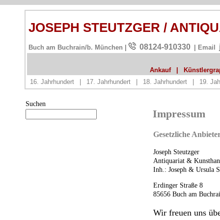
JOSEPH STEUTZGER / ANTIQ
08124-910330
Buch am Buchrain/b. München |
| Email
Ankauf
|
Künstlergrap
16. Jahrhundert
|
17. Jahrhundert
|
18. Jahrhundert
|
19. Jah
Suchen
Impressum
Gesetzliche Anbiete
Joseph Steutzger
Antiquariat & Kunstha
Inh.: Joseph & Ursula S
Erdinger Straße 8
85656 Buch am Buchrai
Wir freuen uns übe