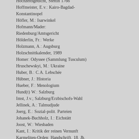
Hochzeitsgedicht, Stettin 1766
Hoffmeister, E.v.: Kairo-Bagdad-
Konstantinopel
Höfler, M.: Isarwinkel
Hofmann/Mader:
Riedenburg/Amtsgericht
Hölderlin, Fr.: Werke
Holzmann, A.: Augsburg
Holzschnittkalender, 1989
Homer: Odyssee (Sammlung Tusculum)
Hruschewskyi, M.: Ukraine
Huber, B.: C.A. Lebschée
Hübner, J.: Historia
Hueber, F.: Menologium
Hund(t) W.: Salzburg
Imst, J.v.; Salzburg/Erzbischofs-Wahl
Jellinek, A.: Talmudjude
Joerg, E.: Sozial-polit. Parteien
Johanek-Buchholz, I.: Eichstätt
Joost, W.: Wiesbaden
Kant, I.: Kritik der reinen Vernunft
Karmeliten-Orden: Handschrift, 18. Jh.