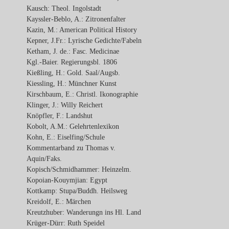
Kausch: Theol. Ingolstadt
Kayssler-Beblo, A.: Zitronenfalter
Kazin, M.: American Political History
Kepner, J.Fr.: Lyrische Gedichte/Fabeln
Ketham, J. de.: Fasc. Medicinae
Kgl.-Baier. Regierungsbl. 1806
Kießling, H.: Gold. Saal/Augsb.
Kiessling, H.: Münchner Kunst
Kirschbaum, E.: Christl. Ikonographie
Klinger, J.: Willy Reichert
Knöpfler, F.: Landshut
Kobolt, A.M.: Gelehrtenlexikon
Kohn, E.: Eiselfing/Schule
Kommentarband zu Thomas v.
Aquin/Faks.
Kopisch/Schmidhammer: Heinzelm.
Kopoian-Kouymjian: Egypt
Kottkamp: Stupa/Buddh. Heilsweg
Kreidolf, E.: Märchen
Kreutzhuber: Wanderungn ins Hl. Land
Krüger-Dürr: Ruth Speidel