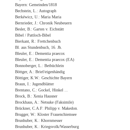
Bayern: Gemeinden/1818
Bechstein, L.: Autograph
Berkéwicz, U.: Maria Maria
Bernrieder, J.: Chronik Neubeuern
Besler, B.: Garten v. Eichstätt
Bibel / Pattloch-Bibel
Bierkant, R.: Frettchenbuch
Bl. aus Stundenbuch, 16. Jh.
Bleuler, E.: Dementia praecox
Bleuler, E.: Dementia praecox (EA)
Bonnoberger, L.: Betbüchlein
Böttger, A.: Brief/eigenhändig
Böttiger, K.W.: Geschichte Bayern
Braun, I.: Jugendblätter
Brentano, C.: Gockel, Hinkel ...
Brock, B.: Xenia Hausner
Brockhaus, A.: Netsuke (Faksimile)
Brückner, C.A.F: Philipp v. Makedon.
Brugger, W.: Kloster Frauenchiemsee
Brunhuber, K.: Khornmesser
Brunhuber, K.: Kriegsvolk/Wasserburg