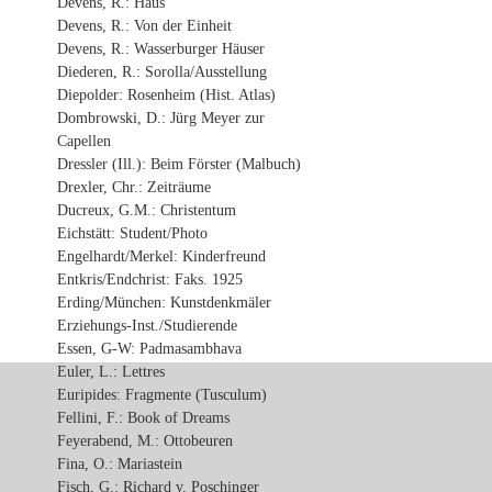
Devens, R.: Haus
Devens, R.: Von der Einheit
Devens, R.: Wasserburger Häuser
Diederen, R.: Sorolla/Ausstellung
Diepolder: Rosenheim (Hist. Atlas)
Dombrowski, D.: Jürg Meyer zur
Capellen
Dressler (Ill.): Beim Förster (Malbuch)
Drexler, Chr.: Zeiträume
Ducreux, G.M.: Christentum
Eichstätt: Student/Photo
Engelhardt/Merkel: Kinderfreund
Entkris/Endchrist: Faks. 1925
Erding/München: Kunstdenkmäler
Erziehungs-Inst./Studierende
Essen, G-W: Padmasambhava
Euler, L.: Lettres
Euripides: Fragmente (Tusculum)
Fellini, F.: Book of Dreams
Feyerabend, M.: Ottobeuren
Fina, O.: Mariastein
Fisch, G.: Richard v. Poschinger