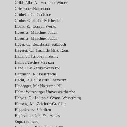
Gribl, Albr. A.: Hermann Winter
Grieshaber/Hansmann
Grübel, J.C.: Gedichte
Gruber-Groh, B.: Reichenhall
Hadik, Z.: Compl. Works
Haeusler: Münchner Juden
Haeusler: Münchner Juden
Hager, G.: Bezirksamt Sulzbach
Hagerer, C.: Tract. de Miss. Rom.
Hahn, S.: Krippen Freising
Hamburgisches Magazin
Hand, Die: Afrika/Schmuck
Hartmann, R.: Feuerfuchs
Hecht, R.A.: De statu liberorum
Heidegger, M.: Nietzsche I/II
Helm: Würzburger Universitätskirche
Helwig, O.: Luitpold-Gymn. Wasserburg
Hertwig, M.: Zeichner/Grafiker
Hippokrates: Schriften
Höchstetter, Joh. Es.: Aquas
Supracoelestes