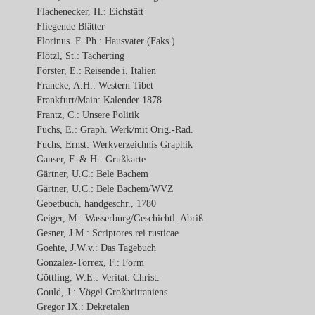
Flachenecker, H.: Eichstätt
Fliegende Blätter
Florinus. F. Ph.: Hausvater (Faks.)
Flötzl, St.: Tacherting
Förster, E.: Reisende i. Italien
Francke, A.H.: Western Tibet
Frankfurt/Main: Kalender 1878
Frantz, C.: Unsere Politik
Fuchs, E.: Graph. Werk/mit Orig.-Rad.
Fuchs, Ernst: Werkverzeichnis Graphik
Ganser, F. & H.: Grußkarte
Gärtner, U.C.: Bele Bachem
Gärtner, U.C.: Bele Bachem/WVZ
Gebetbuch, handgeschr., 1780
Geiger, M.: Wasserburg/Geschichtl. Abriß
Gesner, J.M.: Scriptores rei rusticae
Goehte, J.W.v.: Das Tagebuch
Gonzalez-Torrex, F.: Form
Göttling, W.E.: Veritat. Christ.
Gould, J.: Vögel Großbrittaniens
Gregor IX.: Dekretalen