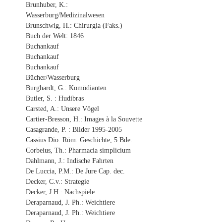
Brunhuber, K.:
Wasserburg/Medizinalwesen
Brunschwig, H.: Chirurgia (Faks.)
Buch der Welt: 1846
Buchankauf
Buchankauf
Buchankauf
Bücher/Wasserburg
Burghardt, G.: Komödianten
Butler, S. : Hudibras
Carsted, A.: Unsere Vögel
Cartier-Bresson, H.: Images à la Souvette
Casagrande, P. : Bilder 1995-2005
Cassius Dio: Röm. Geschichte, 5 Bde.
Corbeius, Th.: Pharmacia simplicium
Dahlmann, J.: Indische Fahrten
De Luccia, P.M.: De Jure Cap. dec.
Decker, C.v.: Strategie
Decker, J.H.: Nachspiele
Deraparnaud, J. Ph.: Weichtiere
Deraparnaud, J. Ph.: Weichtiere